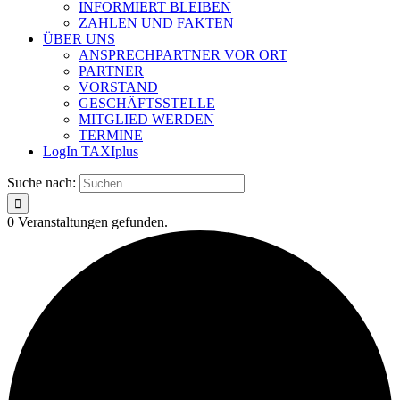
INFORMIERT BLEIBEN
ZAHLEN UND FAKTEN
ÜBER UNS
ANSPRECHPARTNER VOR ORT
PARTNER
VORSTAND
GESCHÄFTSSTELLE
MITGLIED WERDEN
TERMINE
LogIn TAXIplus
Suche nach:
0 Veranstaltungen gefunden.