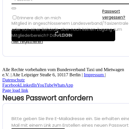
Passwort
vergessen?
Erinnere dich an mich
Mitglied in angeschlossenem Landesverband/Taxizentrale
oder von einer Behörde, aber noch keinen Zugang zum
LOGIN
Mitgliederbereich? Dann bitte
hier registrieren
Alle Rechte vorbehalten vom Bundesverband Taxi und Mietwagen
e.V. | Alte Leipziger Straße 6, 10117 Berlin |
Impressum
|
Datenschutz
Facebook
LinkedIn
YouTube
WhatsApp
Page load link
Neues Passwort anfordern
Bitte geben Sie Ihre E-Mailadresse ein. Sie erhalten ein
Mail mit einem Link zum Erstellen eines neuen Passwort