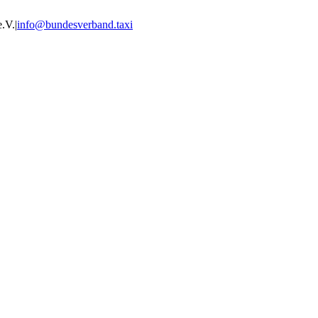
e.V.
|
info@bundesverband.taxi