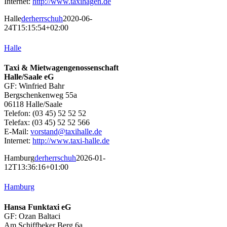
Internet:
http://www.taxihagen.de
Halle
derherrschuh
2020-06-
24T15:15:54+02:00
Halle
Taxi & Mietwagengenossenschaft
Halle/Saale eG
GF: Winfried Bahr
Bergschenkenweg 55a
06118 Halle/Saale
Telefon: (03 45) 52 52 52
Telefax: (03 45) 52 52 566
E-Mail:
vorstand@taxihalle.de
Internet:
http://www.taxi-halle.de
Hamburg
derherrschuh
2026-01-
12T13:36:16+01:00
Hamburg
Hansa Funktaxi eG
GF: Ozan Baltaci
Am Schiffbeker Berg 6a