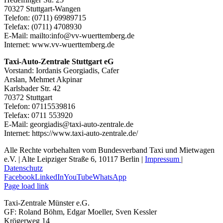
70327 Stuttgart-Wangen
Telefon: (0711) 69989715
Telefax: (0711) 4708930
E-Mail: mailto:info@vv-wuerttemberg.de
Internet: www.vv-wuerttemberg.de
Taxi-Auto-Zentrale Stuttgart eG
Vorstand: Iordanis Georgiadis, Cafer
Arslan, Mehmet Akpinar
Karlsbader Str. 42
70372 Stuttgart
Telefon: 07115539816
Telefax: 0711 553920
E-Mail: georgiadis@taxi-auto-zentrale.de
Internet: https://www.taxi-auto-zentrale.de/
Alle Rechte vorbehalten vom Bundesverband Taxi und Mietwagen
e.V. | Alte Leipziger Straße 6, 10117 Berlin |
Impressum
|
Datenschutz
Facebook
LinkedIn
YouTube
WhatsApp
Page load link
Taxi-Zentrale Münster e.G.
GF: Roland Böhm, Edgar Moeller, Sven Kessler
Krögerweg 14