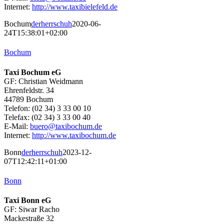
Internet:
http://www.taxibielefeld.de
Bochum
derherrschuh
2020-06-
24T15:38:01+02:00
Bochum
Taxi Bochum eG
GF: Christian Weidmann
Ehrenfeldstr. 34
44789 Bochum
Telefon: (02 34) 3 33 00 10
Telefax: (02 34) 3 33 00 40
E-Mail:
buero@taxibochum.de
Internet:
http://www.taxibochum.de
Bonn
derherrschuh
2023-12-
07T12:42:11+01:00
Bonn
Taxi Bonn eG
GF: Siwar Racho
Mackestraße 32