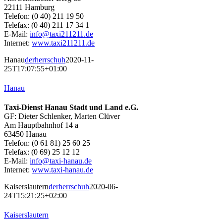
22111 Hamburg
Telefon: (0 40) 211 19 50
Telefax: (0 40) 211 17 34 1
E-Mail:
info@taxi211211.de
Internet:
www.taxi211211.de
Hanau
derherrschuh
2020-11-
25T17:07:55+01:00
Hanau
Taxi-Dienst Hanau Stadt und Land e.G.
GF: Dieter Schlenker, Marten Clüver
Am Hauptbahnhof 14 a
63450 Hanau
Telefon: (0 61 81) 25 60 25
Telefax: (0 69) 25 12 12
E-Mail:
info@taxi-hanau.de
Internet:
www.taxi-hanau.de
Kaiserslautern
derherrschuh
2020-06-
24T15:21:25+02:00
Kaiserslautern