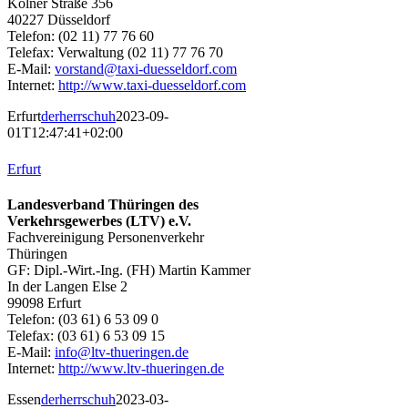
Kölner Straße 356
40227 Düsseldorf
Telefon: (02 11) 77 76 60
Telefax: Verwaltung (02 11) 77 76 70
E-Mail:
vorstand@taxi-duesseldorf.com
Internet:
http://www.taxi-duesseldorf.com
Erfurt
derherrschuh
2023-09-
01T12:47:41+02:00
Erfurt
Landesverband Thüringen des
Verkehrsgewerbes (LTV) e.V.
Fachvereinigung Personenverkehr
Thüringen
GF: Dipl.-Wirt.-Ing. (FH) Martin Kammer
In der Langen Else 2
99098 Erfurt
Telefon: (03 61) 6 53 09 0
Telefax: (03 61) 6 53 09 15
E-Mail:
info@ltv-thueringen.de
Internet:
http://www.ltv-thueringen.de
Essen
derherrschuh
2023-03-