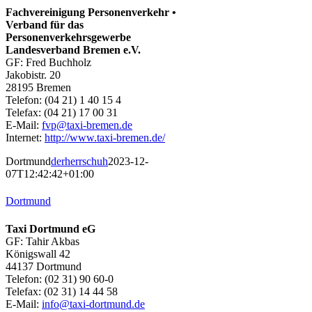
Fachvereinigung Personenverkehr •
Verband für das
Personenverkehrsgewerbe
Landesverband Bremen e.V.
GF: Fred Buchholz
Jakobistr. 20
28195 Bremen
Telefon: (04 21) 1 40 15 4
Telefax: (04 21) 17 00 31
E-Mail:
fvp@taxi-bremen.de
Internet:
http://www.taxi-bremen.de/
Dortmund
derherrschuh
2023-12-
07T12:42:42+01:00
Dortmund
Taxi Dortmund eG
GF: Tahir Akbas
Königswall 42
44137 Dortmund
Telefon: (02 31) 90 60-0
Telefax: (02 31) 14 44 58
E-Mail:
info@taxi-dortmund.de