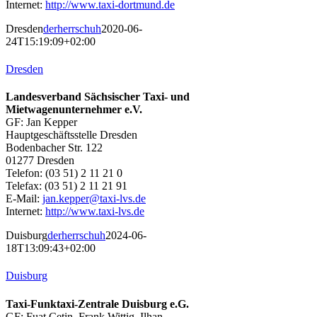
Internet:
http://www.taxi-dortmund.de
Dresden
derherrschuh
2020-06-
24T15:19:09+02:00
Dresden
Landesverband Sächsischer Taxi- und
Mietwagenunternehmer e.V.
GF: Jan Kepper
Hauptgeschäftsstelle Dresden
Bodenbacher Str. 122
01277 Dresden
Telefon: (03 51) 2 11 21 0
Telefax: (03 51) 2 11 21 91
E-Mail:
jan.kepper@taxi-lvs.de
Internet:
http://www.taxi-lvs.de
Duisburg
derherrschuh
2024-06-
18T13:09:43+02:00
Duisburg
Taxi-Funktaxi-Zentrale Duisburg e.G.
GF: Fuat Cetin, Frank Wittig, Ilhan