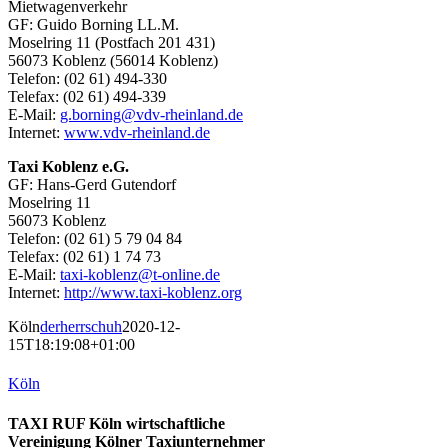
Mietwagenverkehr
GF: Guido Borning LL.M.
Moselring 11 (Postfach 201 431)
56073 Koblenz (56014 Koblenz)
Telefon: (02 61) 494-330
Telefax: (02 61) 494-339
E-Mail:
g.borning@vdv-rheinland.de
Internet:
www.vdv-rheinland.de
Taxi Koblenz e.G.
GF: Hans-Gerd Gutendorf
Moselring 11
56073 Koblenz
Telefon: (02 61) 5 79 04 84
Telefax: (02 61) 1 74 73
E-Mail:
taxi-koblenz@t-online.de
Internet:
http://www.taxi-koblenz.org
Köln
derherrschuh
2020-12-
15T18:19:08+01:00
Köln
TAXI RUF Köln wirtschaftliche
Vereinigung Kölner Taxiunternehmer