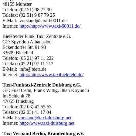
48155 Münster
Telefon: (02 51) 98 77 90
Telefax: (02 51) 9 87 79 25
E-Mail:
vorstand@taxi-60011.de
Internet:
http://http://www.taxi-60011.de/
Bielefelder Funk-Taxi-Zentrale e.G.
GF: Spyridon Athanasiou
Eckendorfer Str. 91-93
33609 Bielefeld
Telefon: (05 21) 97 11 222
Telefax: (05 21) 97 11 212
E-Mail:
info@bieta.de
Internet:
http://http://www.taxibielefeld.de/
Taxi-Funktaxi-Zentrale Duisburg e.G.
GF: Fuat Cetin, Frank Wittig, Ilhan Koyuncu
Im Schlenk 78
47055 Duisburg
Telefon: (02 03) 42 55 55
Telefax: (02 03) 41 17 04
E-Mail:
vorstand@taxi-duisburg.net
Internet:
http://www.taxi-duisburg.net
Taxi Verband Berlin, Brandenburg e.V.