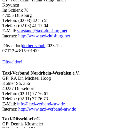
Koyuncu
Im Schlenk 78
47055 Duisburg
Telefon: (02 03) 42 55 55
Telefax: (02 03) 41 17 04
E-Mail:
vorstand@taxi-duisburg.net
Internet:
http://www.taxi-duisburg.net
Düsseldorf
derherrschuh
2023-12-
07T12:43:15+01:00
Düsseldorf
Taxi-Verband Nordrhein-Westfalen e.V.
GF: RA Dr. Michael Hoog
Kölner Str. 356
40227 Düsseldorf
Telefon: (02 11) 77 76 61
Telefax: (02 11) 77 76 73
E-Mail:
info@taxi-verband-nrw.de
Internet:
http://www.taxi-verband-nrw.de
Taxi-Düsseldorf eG
GF: Dennis Klusmeier