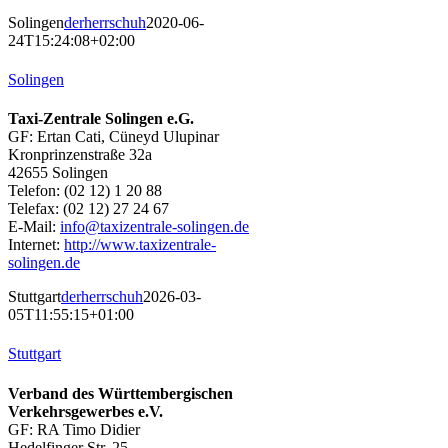
Solingen
derherrschuh
2020-06-
24T15:24:08+02:00
Solingen
Taxi-Zentrale Solingen e.G.
GF: Ertan Cati, Cüneyd Ulupinar
Kronprinzenstraße 32a
42655 Solingen
Telefon: (02 12) 1 20 88
Telefax: (02 12) 27 24 67
E-Mail:
info@taxizentrale-solingen.de
Internet:
http://www.taxizentrale-
solingen.de
Stuttgart
derherrschuh
2026-03-
05T11:55:15+01:00
Stuttgart
Verband des Württembergischen
Verkehrsgewerbes e.V.
GF: RA Timo Didier
Hedelfinger Str. 25