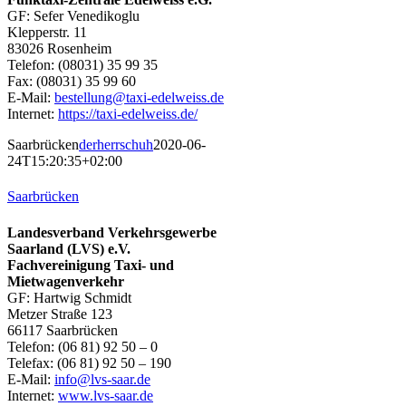
GF: Sefer Venedikoglu
Klepperstr. 11
83026 Rosenheim
Telefon: (08031) 35 99 35
Fax: (08031) 35 99 60
E-Mail:
bestellung@taxi-edelweiss.de
Internet:
https://taxi-edelweiss.de/
Saarbrücken
derherrschuh
2020-06-
24T15:20:35+02:00
Saarbrücken
Landesverband Verkehrsgewerbe
Saarland (LVS) e.V.
Fachvereinigung Taxi- und
Mietwagenverkehr
GF: Hartwig Schmidt
Metzer Straße 123
66117 Saarbrücken
Telefon: (06 81) 92 50 – 0
Telefax: (06 81) 92 50 – 190
E-Mail:
info@lvs-saar.de
Internet:
www.lvs-saar.de