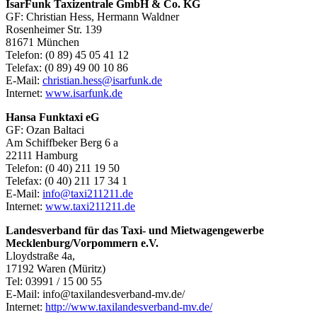
IsarFunk Taxizentrale GmbH & Co. KG
GF: Christian Hess, Hermann Waldner
Rosenheimer Str. 139
81671 München
Telefon: (0 89) 45 05 41 12
Telefax: (0 89) 49 00 10 86
E-Mail:
christian.hess@isarfunk.de
Internet:
www.isarfunk.de
Hansa Funktaxi eG
GF: Ozan Baltaci
Am Schiffbeker Berg 6 a
22111 Hamburg
Telefon: (0 40) 211 19 50
Telefax: (0 40) 211 17 34 1
E-Mail:
info@taxi211211.de
Internet:
www.taxi211211.de
Landesverband für das Taxi- und Mietwagengewerbe
Mecklenburg/Vorpommern e.V.
Lloydstraße 4a,
17192 Waren (Müritz)
Tel: 03991 / 15 00 55
E-Mail:
info@taxilandesverband-mv.de/
Internet:
http://www.taxilandesverband-mv.de/