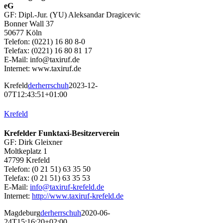
eG
GF: Dipl.-Jur. (YU) Aleksandar Dragicevic
Bonner Wall 37
50677 Köln
Telefon: (0221) 16 80 8-0
Telefax: (0221) 16 80 81 17
E-Mail: info@taxiruf.de
Internet: www.taxiruf.de
Krefeld
derherrschuh
2023-12-
07T12:43:51+01:00
Krefeld
Krefelder Funktaxi-Besitzerverein
GF: Dirk Gleixner
Moltkeplatz 1
47799 Krefeld
Telefon: (0 21 51) 63 35 50
Telefax: (0 21 51) 63 35 53
E-Mail:
info@taxiruf-krefeld.de
Internet:
http://www.taxiruf-krefeld.de
Magdeburg
derherrschuh
2020-06-
24T15:16:20+02:00