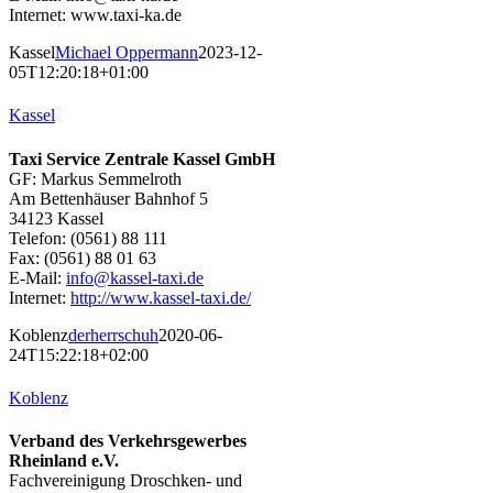
Internet: www.taxi-ka.de
Kassel
Michael Oppermann
2023-12-
05T12:20:18+01:00
Kassel
Taxi Service Zentrale Kassel GmbH
GF: Markus Semmelroth
Am Bettenhäuser Bahnhof 5
34123 Kassel
Telefon: (0561) 88 111
Fax: (0561) 88 01 63
E-Mail:
info@kassel-taxi.de
Internet:
http://www.kassel-taxi.de/
Koblenz
derherrschuh
2020-06-
24T15:22:18+02:00
Koblenz
Verband des Verkehrsgewerbes
Rheinland e.V.
Fachvereinigung Droschken- und