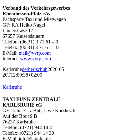
Verband des Verkehrsgewerbes
Rheinhessen-Pfalz e.V.
Fachsparte Taxi und Mietwagen
GF: RA Heiko Nagel
Lauterstraße 17
67657 Kaiserslautern
Telefon: (06 31) 3 71 61 – 0
Telefax: (06 31) 3 71 61 – 11
E-Mail:
mail@vvrp.com
Internet:
www.vvrp.com
Karlsruhe
derherrschuh
2026-05-
20T12:09:38+02:00
Karlsruhe
TAXI FUNK ZENTRALE
KARLSRUHE eG
GF: Tahir Ejaz Butt, Uwe Karzlirsch
Auf der Breit 9 B
76227 Karlsruhe
Telefon: (0721) 944 14 4
Telefax: (0721) 944 14 30
E-Mail: info@taxi-ka.de