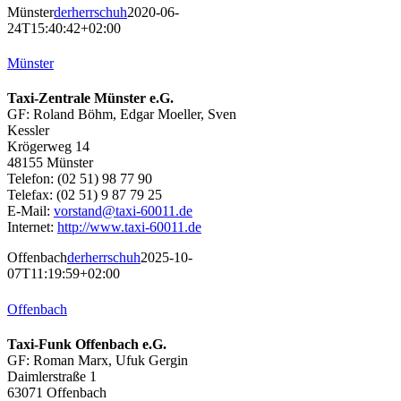
Münster
derherrschuh
2020-06-
24T15:40:42+02:00
Münster
Taxi-Zentrale Münster e.G.
GF: Roland Böhm, Edgar Moeller, Sven
Kessler
Krögerweg 14
48155 Münster
Telefon: (02 51) 98 77 90
Telefax: (02 51) 9 87 79 25
E-Mail:
vorstand@taxi-60011.de
Internet:
http://www.taxi-60011.de
Offenbach
derherrschuh
2025-10-
07T11:19:59+02:00
Offenbach
Taxi-Funk Offenbach e.G.
GF: Roman Marx, Ufuk Gergin
Daimlerstraße 1
63071 Offenbach