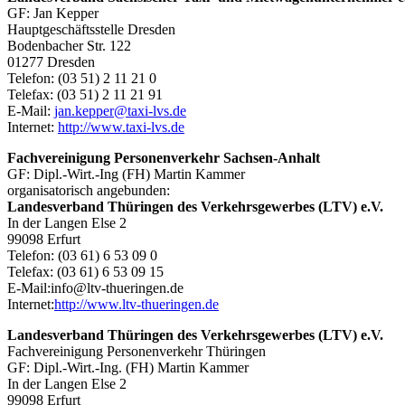
GF: Jan Kepper
Hauptgeschäftsstelle Dresden
Bodenbacher Str. 122
01277 Dresden
Telefon: (03 51) 2 11 21 0
Telefax: (03 51) 2 11 21 91
E-Mail:
jan.kepper@taxi-lvs.de
Internet:
http://www.taxi-lvs.de
Fachvereinigung Personenverkehr Sachsen-Anhalt
GF: Dipl.-Wirt.-Ing (FH) Martin Kammer
organisatorisch angebunden:
Landesverband Thüringen des Verkehrsgewerbes (LTV) e.V.
In der Langen Else 2
99098 Erfurt
Telefon: (03 61) 6 53 09 0
Telefax: (03 61) 6 53 09 15
E-Mail:
info@ltv-thueringen.de
Internet:
http://www.ltv-thueringen.de
Landesverband Thüringen des Verkehrsgewerbes (LTV) e.V.
Fachvereinigung Personenverkehr Thüringen
GF: Dipl.-Wirt.-Ing. (FH) Martin Kammer
In der Langen Else 2
99098 Erfurt