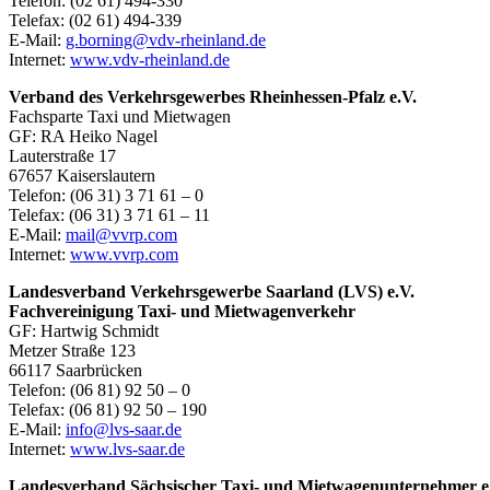
Telefon: (02 61) 494-330
Telefax: (02 61) 494-339
E-Mail:
g.borning@vdv-rheinland.de
Internet:
www.vdv-rheinland.de
Verband des Verkehrsgewerbes Rheinhessen-Pfalz e.V.
Fachsparte Taxi und Mietwagen
GF: RA Heiko Nagel
Lauterstraße 17
67657 Kaiserslautern
Telefon: (06 31) 3 71 61 – 0
Telefax: (06 31) 3 71 61 – 11
E-Mail:
mail@vvrp.com
Internet:
www.vvrp.com
Landesverband Verkehrsgewerbe Saarland (LVS) e.V.
Fachvereinigung Taxi- und Mietwagenverkehr
GF: Hartwig Schmidt
Metzer Straße 123
66117 Saarbrücken
Telefon: (06 81) 92 50 – 0
Telefax: (06 81) 92 50 – 190
E-Mail:
info@lvs-saar.de
Internet:
www.lvs-saar.de
Landesverband Sächsischer Taxi- und Mietwagenunternehmer e