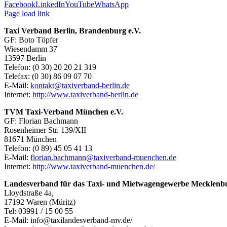
Facebook
LinkedIn
YouTube
WhatsApp
Page load link
Taxi Verband Berlin, Brandenburg e.V.
GF: Boto Töpfer
Wiesendamm 37
13597 Berlin
Telefon: (0 30) 20 20 21 319
Telefax: (0 30) 86 09 07 70
E-Mail:
kontakt@taxiverband-berlin.de
Internet:
http://www.taxiverband-berlin.de
TVM Taxi-Verband München e.V.
GF: Florian Bachmann
Rosenheimer Str. 139/XII
81671 München
Telefon: (0 89) 45 05 41 13
E-Mail:
florian.bachmann@taxiverband-muenchen.de
Internet:
http://www.taxiverband-muenchen.de/
Landesverband für das Taxi- und Mietwagengewerbe Mecklenb
Lloydstraße 4a,
17192 Waren (Müritz)
Tel: 03991 / 15 00 55
E-Mail:
info@taxilandesverband-mv.de/