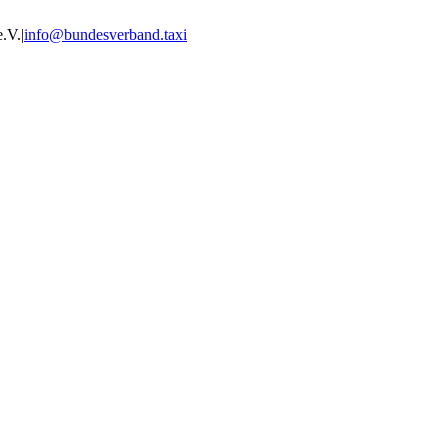
e.V.
|
info@bundesverband.taxi