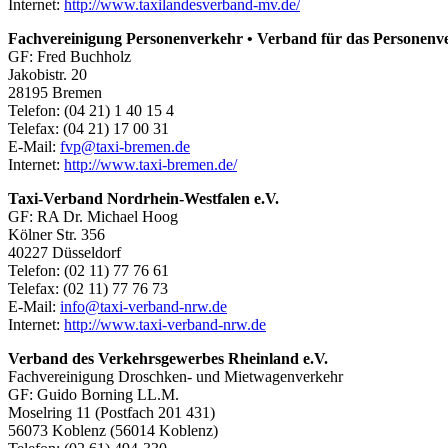
Internet:
http://www.taxilandesverband-mv.de/
Fachvereinigung Personenverkehr • Verband für das Personen
GF: Fred Buchholz
Jakobistr. 20
28195 Bremen
Telefon: (04 21) 1 40 15 4
Telefax: (04 21) 17 00 31
E-Mail:
fvp@taxi-bremen.de
Internet:
http://www.taxi-bremen.de/
Taxi-Verband Nordrhein-Westfalen e.V.
GF: RA Dr. Michael Hoog
Kölner Str. 356
40227 Düsseldorf
Telefon: (02 11) 77 76 61
Telefax: (02 11) 77 76 73
E-Mail:
info@taxi-verband-nrw.de
Internet:
http://www.taxi-verband-nrw.de
Verband des Verkehrsgewerbes Rheinland e.V.
Fachvereinigung Droschken- und Mietwagenverkehr
GF: Guido Borning LL.M.
Moselring 11 (Postfach 201 431)
56073 Koblenz (56014 Koblenz)