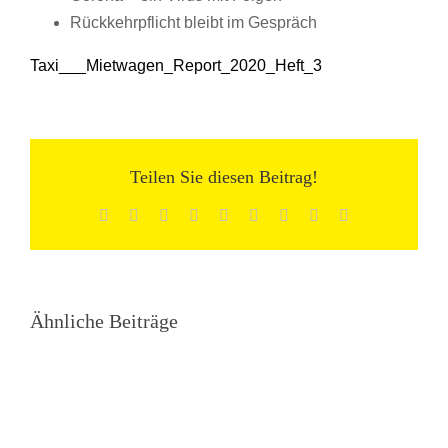
Rückkehrpflicht bleibt im Gespräch
Taxi___Mietwagen_Report_2020_Heft_3
Teilen Sie diesen Beitrag!
Facebook
X
Reddit
LinkedIn
WhatsApp
Tumblr
Pinterest
Vk
E-
Mail
Ähnliche Beiträge