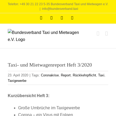
Zum
Telefon: +49 30 21 22 23 5-35 Bundesverband Taxi und Mietwagen e.V.
|
info@bundesverband.taxi
Inhalt
springen
Facebook
LinkedIn
YouTube
WhatsApp
Taxi- und Mietwagenreport Heft 3/2020
23. April 2020
|
Tags:
Coronakrise
,
Report
,
Rückkehrpflicht
,
Taxi
,
Taxigewerbe
Kurzübersicht Heft 3:
Große Umbrüche im Taxigewerbe
Corona – ein Virus mit Folgen