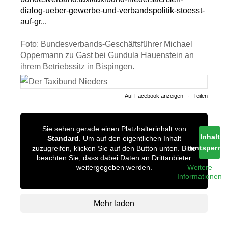
dialog-ueber-gewerbe-und-verbandspolitik-stoesst-
auf-gr...
Foto: Bundesverbands-Geschäftsführer Michael
Oppermann zu Gast bei Gundula Hauenstein an
ihrem Betriebssitz in Bispingen.
Auf Facebook anzeigen
·
Teilen
Sie sehen gerade einen Platzhalterinhalt von
Inhalt
Standard
. Um auf den eigentlichen Inhalt
entsperre
zuzugreifen, klicken Sie auf den Button unten. Bitte
beachten Sie, dass dabei Daten an Drittanbieter
weitergegeben werden.
Weitere
Informationen
Mehr laden