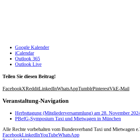
Google Kalender
iCalendar
Outlook 365
Outlook Live
Teilen Sie diesen Beitrag!
Facebook
X
Reddit
LinkedIn
WhatsApp
Tumblr
Pinterest
Vk
E-Mail
Veranstaltung-Navigation
Herbsttagung (Mitgliederversammlung) am 28. November 202
PBefG-Symposium Taxi und Mietwagen in München
Alle Rechte vorbehalten vom Bundesverband Taxi und Mietwagen e.V. 
Facebook
LinkedIn
YouTube
WhatsApp