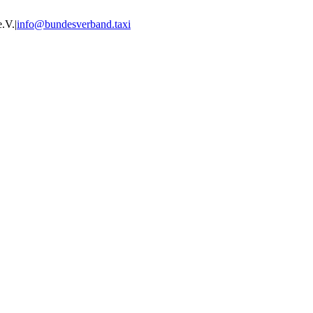
e.V.
|
info@bundesverband.taxi