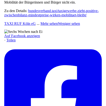
Mobilität der Bürgerinnen und Bürger nicht ein.
Zu den Details:
bundesverband.taxi/taxigewerbe-zieht-positive-
zwischenbilanz-mindestpreise-wirken-mobilitaet-bleibt/
TAXI RUF Köln eG
...
Mehr sehen
Weniger sehen
Auf Facebook anzeigen
·
Teilen