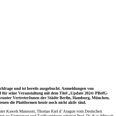
chfrage und ist bereits ausgebucht. Anmeldungen von
 für seine Veranstaltung mit dem Titel „Update 2024: PBefG-
arunter VertreterInnen der Städte Berlin, Hamburg, München,
enen die Plattformen heute noch nicht aktiv sind.
nister Kaweh Mansoori, Thomas Kiel d’ Aragon vom Deutschen
 zu Festpreisen und Tarifkorridoren referiert Prof. Dr. Kay Mitusch