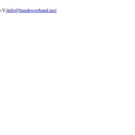
e.V.
|
info@bundesverband.taxi