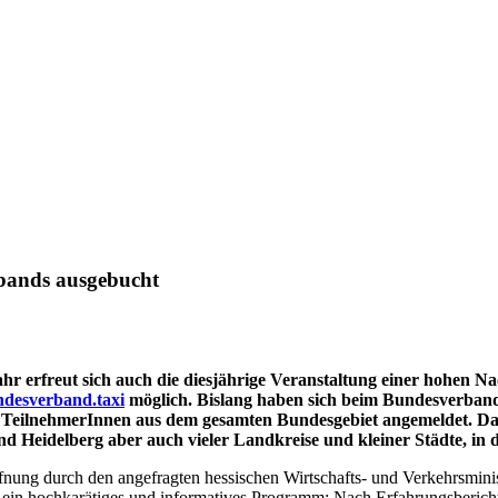
bands ausgebucht
 erfreut sich auch die diesjährige Veranstaltung einer hohen Na
desverband.taxi
möglich. Bislang haben sich beim Bundesverband
80 TeilnehmerInnen aus dem gesamten Bundesgebiet angemeldet. D
d Heidelberg aber auch vieler Landkreise und kleiner Städte, in d
nung durch den angefragten hessischen Wirtschafts- und Verkehrsmi
n hochkarätiges und informatives Programm: Nach Erfahrungsberichten