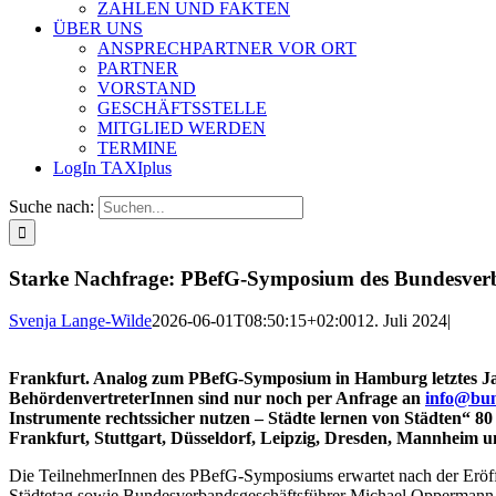
ZAHLEN UND FAKTEN
ÜBER UNS
ANSPRECHPARTNER VOR ORT
PARTNER
VORSTAND
GESCHÄFTSSTELLE
MITGLIED WERDEN
TERMINE
LogIn TAXIplus
Suche nach:
Starke Nachfrage: PBefG-Symposium des Bundesver
Svenja Lange-Wilde
2026-06-01T08:50:15+02:00
12. Juli 2024
|
Frankfurt. Analog zum PBefG-Symposium in Hamburg letztes Jahr
BehördenvertreterInnen sind nur noch per Anfrage an
info@bun
Instrumente rechtssicher nutzen – Städte lernen von Städten“ 
Frankfurt, Stuttgart, Düsseldorf, Leipzig, Dresden, Mannheim un
Die TeilnehmerInnen des PBefG-Symposiums erwartet nach der Eröff
Städtetag sowie Bundesverbandsgeschäftsführer Michael Oppermann ei