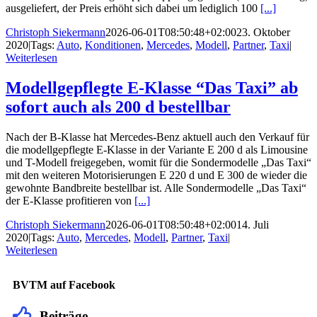
ausgeliefert, der Preis erhöht sich dabei um lediglich 100
[...]
Christoph Siekermann
2026-06-01T08:50:48+02:00
23. Oktober
2020
|
Tags:
Auto
,
Konditionen
,
Mercedes
,
Modell
,
Partner
,
Taxi
|
Weiterlesen
Modellgepflegte E-Klasse “Das Taxi” ab
sofort auch als 200 d bestellbar
Nach der B-Klasse hat Mercedes-Benz aktuell auch den Verkauf für
die modellgepflegte E-Klasse in der Variante E 200 d als Limousine
und T-Modell freigegeben, womit für die Sondermodelle „Das Taxi“
mit den weiteren Motorisierungen E 220 d und E 300 de wieder die
gewohnte Bandbreite bestellbar ist. Alle Sondermodelle „Das Taxi“
der E-Klasse profitieren von
[...]
Christoph Siekermann
2026-06-01T08:50:48+02:00
14. Juli
2020
|
Tags:
Auto
,
Mercedes
,
Modell
,
Partner
,
Taxi
|
Weiterlesen
BVTM auf Facebook
Beiträge