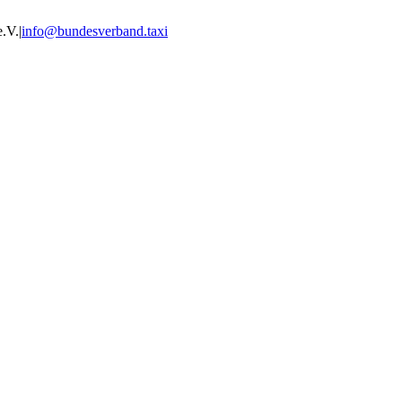
e.V.
|
info@bundesverband.taxi