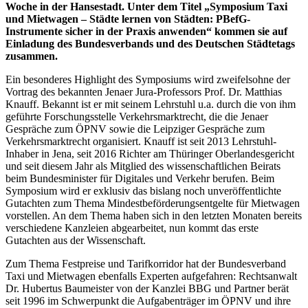
Woche in der Hansestadt. Unter dem Titel „Symposium Taxi
und Mietwagen – Städte lernen von Städten: PBefG-
Instrumente sicher in der Praxis anwenden“ kommen sie auf
Einladung des Bundesverbands und des Deutschen Städtetags
zusammen.
Ein besonderes Highlight des Symposiums wird zweifelsohne der
Vortrag des bekannten Jenaer Jura-Professors Prof. Dr. Matthias
Knauff. Bekannt ist er mit seinem Lehrstuhl u.a. durch die von ihm
geführte Forschungsstelle Verkehrsmarktrecht, die die Jenaer
Gespräche zum ÖPNV sowie die Leipziger Gespräche zum
Verkehrsmarktrecht organisiert. Knauff ist seit 2013 Lehrstuhl-
Inhaber in Jena, seit 2016 Richter am Thüringer Oberlandesgericht
und seit diesem Jahr als Mitglied des wissenschaftlichen Beirats
beim Bundesminister für Digitales und Verkehr berufen. Beim
Symposium wird er exklusiv das bislang noch unveröffentlichte
Gutachten zum Thema Mindestbeförderungsentgelte für Mietwagen
vorstellen. An dem Thema haben sich in den letzten Monaten bereits
verschiedene Kanzleien abgearbeitet, nun kommt das erste
Gutachten aus der Wissenschaft.
Zum Thema Festpreise und Tarifkorridor hat der Bundesverband
Taxi und Mietwagen ebenfalls Experten aufgefahren: Rechtsanwalt
Dr. Hubertus Baumeister von der Kanzlei BBG und Partner berät
seit 1996 im Schwerpunkt die Aufgabenträger im ÖPNV und ihre