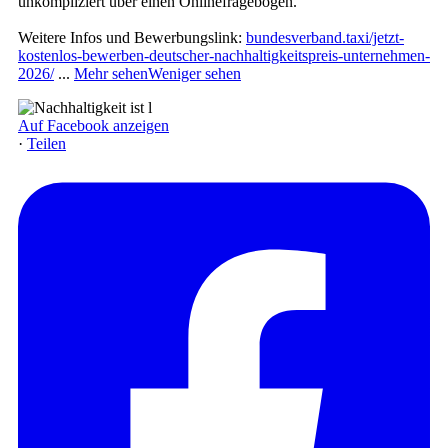
unkompliziert über einen Onlinefragebogen.
Weitere Infos und Bewerbungslink:
bundesverband.taxi/jetzt-
kostenlos-bewerben-deutscher-nachhaltigkeitspreis-unternehmen-
2026/
...
Mehr sehen
Weniger sehen
Auf Facebook anzeigen
·
Teilen