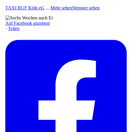
TAXI RUF Köln eG
...
Mehr sehen
Weniger sehen
Auf Facebook anzeigen
·
Teilen