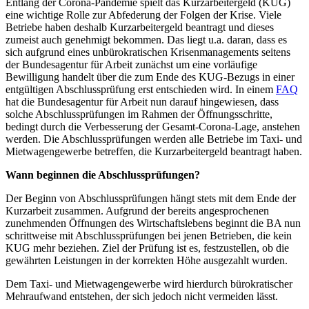
Entlang der Corona-Pandemie spielt das Kurzarbeitergeld (KUG)
eine wichtige Rolle zur Abfederung der Folgen der Krise. Viele
Betriebe haben deshalb Kurzarbeitergeld beantragt und dieses
zumeist auch genehmigt bekommen. Das liegt u.a. daran, dass es
sich aufgrund eines unbürokratischen Krisenmanagements seitens
der Bundesagentur für Arbeit zunächst um eine vorläufige
Bewilligung handelt über die zum Ende des KUG-Bezugs in einer
entgültigen Abschlussprüfung erst entschieden wird. In einem
FAQ
hat die Bundesagentur für Arbeit nun darauf hingewiesen, dass
solche Abschlussprüfungen im Rahmen der Öffnungsschritte,
bedingt durch die Verbesserung der Gesamt-Corona-Lage, anstehen
werden. Die Abschlussprüfungen werden alle Betriebe im Taxi- und
Mietwagengewerbe betreffen, die Kurzarbeitergeld beantragt haben.
Wann beginnen die Abschlussprüfungen?
Der Beginn von Abschlussprüfungen hängt stets mit dem Ende der
Kurzarbeit zusammen. Aufgrund der bereits angesprochenen
zunehmenden Öffnungen des Wirtschaftslebens beginnt die BA nun
schrittweise mit Abschlussprüfungen bei jenen Betrieben, die kein
KUG mehr beziehen. Ziel der Prüfung ist es, festzustellen, ob die
gewährten Leistungen in der korrekten Höhe ausgezahlt wurden.
Dem Taxi- und Mietwagengewerbe wird hierdurch bürokratischer
Mehraufwand entstehen, der sich jedoch nicht vermeiden lässt.