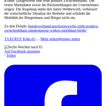
Kölner Taxigewerbe eine erste positive Zwischenbilanz. Die
ersten Marktdaten sowie die Rückmeldungen der Unternehmen
zeigen: Die Regelung stärkt den fairen Wettbewerb, verbessert
die wirtschaftliche Situation der Betriebe und schränkt die
Mobilität der Bürgerinnen und Bürger nicht ein.
Zu den Details:
bundesverband.taxi/taxigewerbe-zieht-positive-
zwischenbilanz-mindestpreise-wirken-mobilitaet-bleibt/
TAXI RUF Köln eG
...
Mehr sehen
Weniger sehen
Auf Facebook anzeigen
·
Teilen