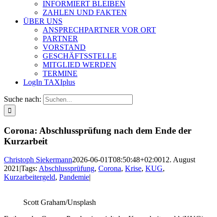
INFORMIERT BLEIBEN
ZAHLEN UND FAKTEN
ÜBER UNS
ANSPRECHPARTNER VOR ORT
PARTNER
VORSTAND
GESCHÄFTSSTELLE
MITGLIED WERDEN
TERMINE
LogIn TAXIplus
Suche nach:
Corona: Abschlussprüfung nach dem Ende der
Kurzarbeit
Christoph Siekermann
2026-06-01T08:50:48+02:00
12. August
2021
|
Tags:
Abschlussprüfung
,
Corona
,
Krise
,
KUG
,
Kurzarbeitergeld
,
Pandemie
|
Scott Graham/Unsplash