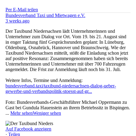
Per E-Mail teilen
Bundesverband Taxi und Mietwagen e.V.
3 weeks ago
Der Taxibund Niedersachsen lädt Unternehmerinnen und
Unternehmer zum Dialog vor Ort. Vom 19. bis 21. August sind
in enger Taktung fünf Gesprächsrunden geplant: In Lüneburg,
Oldenburg, Osnabrück, Hannover und Braunschweig. Wie der
Taxibund Niedersachsen mitteilt, stößt die Einladung schon jetzt
auf positive Resonanz: Zusammengenommen haben sich bereits
Unternehmerinnen und Unternehmer mit über 700 Fahrzeugen
angemeldet. Die Frist zur Anmeldung läuft noch bis 31. Juli.
Weitere Infos, Termine und Anmeldung:
bundesverband.taxi/taxibund-niedersachsen-dialog-ueber-
gewerbe-und-verbandspolitik-stoesst-auf-gr...
Foto: Bundesverbands-Geschäftsführer Michael Oppermann zu
Gast bei Gundula Hauenstein an ihrem Betriebssitz in Bispingen.
...
Mehr sehen
Weniger sehen
Auf Facebook anzeigen
·
Teilen