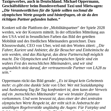
Taxigewerbes, auch in Deutschland. Michael Oppermann,
Geschäftsführer beim Bundesverband Taxi und Mietwagen:
„Die Verantwortlichen für die Spiele sollten nochmal die
olympischen Werte googeln und hinterfragen, ob sie da den
richtigen Partner gefunden haben.“
Konkret soll die Plattform der „Mobilitätspartner“ der Spiele 2028
werden, wie der Konzern mitteilt. In der offiziellen Mitteilung aus
den USA wird in freundlichen Farben das Bild der geteilten
Mobilität und des friedlichen Miteinanders gezeichnet. Dara
Khosrowshahi, CEO von Uber, wird mit den Worten zitiert:
„Die
Fahrer, Kuriere und Anbieter, die für Besucher und Einheimische da
sein werden, sind das Rückgrat, das diese Partnerschaft möglich
macht. Die Olympischen und Paralympischen Spiele sind ein
wahres Fest des menschlichen Miteinanders, und wir sind
unglaublich stolz darauf, der vertrauensvolle Partner von LA28 zu
sein.“
Oppermann rückt das Bild gerade:
„Es ist längst kein Geheimnis
mehr: es gibt eine dunkle Seite von Uber. Wer mit Sozialdumping
und Ausbeutung Tag für Tag konfrontiert ist, dem kann der Verweis
auf ein ‚menschliches Miteinander‘ nur wie brutaler Zynismus
vorkommen. Und wem bewusst ist, dass einer der drei zentralen
olympischen Werte Respekt ist, der reibt sich in Anbetracht der
unzähligen Regelverstöße ungläubig die Augen: Für Fairplay und