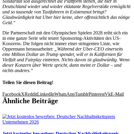
Solidarität soll ausgerechnet die Plattform stehen, die hier in
Deutschland wieder und wieder eklatante Regelverstöße ermöglicht
und so tausende von Taxifahrern in Existenznot bringt?
Glaubwürdigkeit hat Uber hier keine, aber offensichtlich das nötige
Geld.“
Die Partnerschaft mit den Olympischen Spielen 2028 reiht sich ein
in eine ganze Serie sehr teurer Sponsoring-Aktivitäten des US-
Konzerns. Die folgen nicht immer einer stringenten Linie, wie
Oppermann herausarbeitet:
„Während der Uber-CEO einerseits
eine Million Dollar an Trump spendet, will er in Kalifornien für
Vielfalt und Fairplay eintreten. Nichts davon ist glaubwürdig. Wenn
dieser Konzern über Werte spricht, dann meint er Dollar – und
nichts anderes.“
Teilen Sie diesen Beitrag!
Facebook
X
Reddit
LinkedIn
WhatsApp
Tumblr
Pinterest
Vk
E-Mail
Ähnliche Beiträge
Jetzt kostenlos bewerben: Deutscher Nachhaltigkeitspreis