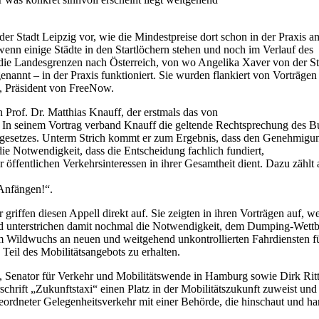
der Stadt Leipzig vor, wie die Mindestpreise dort schon in der Praxis
 wenn einige Städte in den Startlöchern stehen und noch im Verlauf des
er die Landesgrenzen nach Österreich, von wo Angelika Xaver von der 
 genannt – in der Praxis funktioniert. Sie wurden flankiert von Vortr
 Präsident von FreeNow.
 Prof. Dr. Matthias Knauff, der erstmals das von
e. In seinem Vortrag verband Knauff die geltende Rechtsprechung des B
gesetzes. Unterm Strich kommt er zum Ergebnis, dass den Genehmigung
e Notwendigkeit, dass die Entscheidung fachlich fundiert,
 öffentlichen Verkehrsinteressen in ihrer Gesamtheit dient. Dazu zählt 
 Anfängen!“.
griffen diesen Appell direkt auf. Sie zeigten in ihren Vorträgen auf
d unterstrichen damit nochmal die Notwendigkeit, dem Dumping-Wettb
 Wildwuchs an neuen und weitgehend unkontrollierten Fahrdiensten führ
Teil des Mobilitätsangebots zu erhalten.
s, Senator für Verkehr und Mobilitätswende in Hamburg sowie Dirk Ritte
schrift „Zukunftstaxi“ einen Platz in der Mobilitätszukunft zuweist 
geordneter Gelegenheitsverkehr mit einer Behörde, die hinschaut und ha