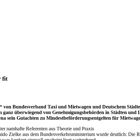
fit
on Bundesverband Taxi und Mietwagen und Deutschem Städtetag
 ganz überwiegend von Genehmigungsbehörden in Städten und Land
ena sein Gutachten zu Mindestbeförderungsentgelten für Mietwage
alter namhafte Referenten aus Theorie und Praxis
do Zielke aus dem Bundesverkehrsministerium wurde deutlich: Die Re
was konkret sinnvoll erscheint liegt weitgehend