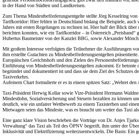
in der Hand von Städten und Landkreisen.
Zum Thema Mindestbeförderungsentgelte stellte Jörg Kesselring von 
Tarifkorridor: Hier fehlen in Deutschland bislang die Beispiele, auch
Jahres mit ersten Regelungen zu rechnen ist. Hier half der Blick üb
berichten konnten, wie ein Tarifkorridor – in Österreich „Preisband“
Hubertus Baumeister von der Kanzlei BBG, sowie Alexander Mönch,
Mit großem Interesse verfolgten die Teilnehmer die Ausführungen von
ihm erstellte Gutachten zu Mindestbeförderungsentgelten präsentiert
Europäischen Gerichtshofs und den Zielen des Personenbeförderungs
Einführung von Mindestbeförderungsentgelten zukommt. Er betonte di
begründet und dokumentiert ist und dass sie dem Ziel des Schutzes der
Taxiverkehrs.
Aufeinem Chart formulierte er es in einem spitzen Satz: „Wehret den
Taxi-Präsident Herwig Kollar sowie Vize-Präsident Hermann Waldner 
Mindestlohn, Sozialversicherung und Steuern bezahlen zu können un
deutlich, wie ein unfairer Wettbewerb zu einem Taxisterben und einem
Mietwagen seien das Mindeste, was es braucht um weiter das Taxi als 
Eine ganz klare Vision beschrieben die Vorträge von Dr. Anjes Tjark
Verwaltung“ das Taxi als Teil des ÖPNV begreift, ihm unter der Über
Inklusivität und Elektrifizierung weiterzuentwickeln. Die Basis: Ein 