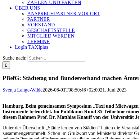
ZAHLEN UND FAKTEN
ÜBER UNS
ANSPRECHPARTNER VOR ORT
PARTNER
VORSTAND
GESCHÄFTSSTELLE
MITGLIED WERDEN
TERMINE
LogIn TAXIplus
Suche nach:
PBefG: Städtetag und Bundesverband machen Ämter 
Svenja Lange-Wilde
2026-06-01T08:50:46+02:00
21. Juni 2023
|
Hamburg. Beim gemeinsamen Symposium „Taxi und Mietwagen“ v
Instrumente beleuchtet. Im Publikum: Rund 85 Teilnehmer:innen
diesem Rahmen Prof. Dr. Matthias Knauff von der Universität J
Unter der Überschrift „Städte lernen von Städten“ hatten die Veranst
zusammengetrommelt. Schon im Grußwort von Ministerialdirektor Gui
geltende Personenbeförderungsgesetz gibt zwar den Rahmen vor, aber 