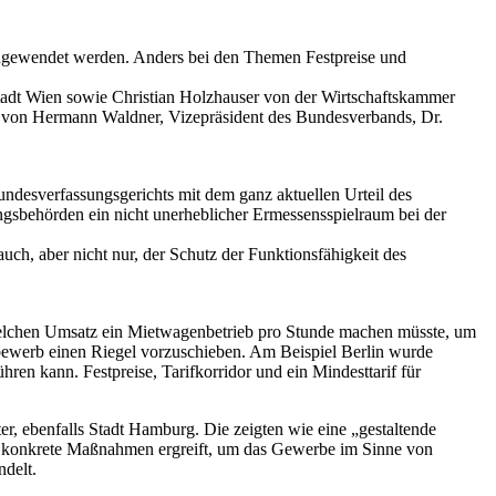
 angewendet werden. Anders bei den Themen Festpreise und
Stadt Wien sowie Christian Holzhauser von der Wirtschaftskammer
ägen von Hermann Waldner, Vizepräsident des Bundesverbands, Dr.
undesverfassungsgerichts mit dem ganz aktuellen Urteil des
sbehörden ein nicht unerheblicher Ermessensspielraum bei der
auch, aber nicht nur, der Schutz der Funktionsfähigkeit des
, welchen Umsatz ein Mietwagenbetrieb pro Stunde machen müsste, um
ewerb einen Riegel vorzuschieben. Am Beispiel Berlin wurde
en kann. Festpreise, Tarifkorridor und ein Mindesttarif für
r, ebenfalls Stadt Hamburg. Die zeigten wie eine „gestaltende
und konkrete Maßnahmen ergreift, um das Gewerbe im Sinne von
ndelt.