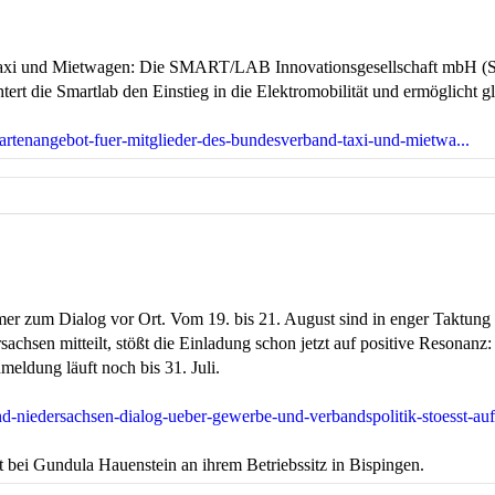
Taxi und Mietwagen: Die SMART/LAB Innovationsgesellschaft mbH (Sma
tert die Smartlab den Einstieg in die Elektromobilität und ermöglicht
artenangebot-fuer-mitglieder-des-bundesverband-taxi-und-mietwa...
r zum Dialog vor Ort. Vom 19. bis 21. August sind in enger Taktung 
chsen mitteilt, stößt die Einladung schon jetzt auf positive Reson
eldung läuft noch bis 31. Juli.
d-niedersachsen-dialog-ueber-gewerbe-und-verbandspolitik-stoesst-auf-
bei Gundula Hauenstein an ihrem Betriebssitz in Bispingen.