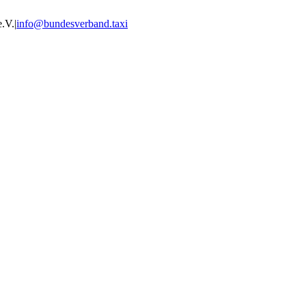
e.V.
|
info@bundesverband.taxi