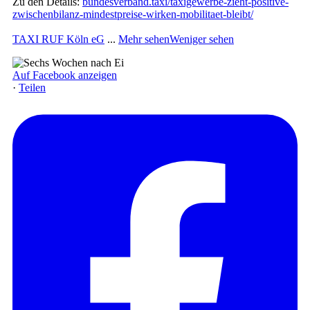
Zu den Details:
bundesverband.taxi/taxigewerbe-zieht-positive-
zwischenbilanz-mindestpreise-wirken-mobilitaet-bleibt/
TAXI RUF Köln eG
...
Mehr sehen
Weniger sehen
Auf Facebook anzeigen
·
Teilen