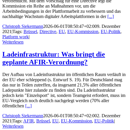
veröffentlicht. Mit dem Vorschlag für eine Directive legt die
Kommission ein Reihe an Maßnahmen vor, um die
Arbeitsbedingungen in der Plattformarbeit zu verbessern und das
nachhaltige Wachstum digitaler Arbeitsplattformen in der
[...]
Christoph Siekermann
2026-06-01T08:50:47+02:00
9. Dezember
2021
|
Tags:
Brüssel
,
Directive
,
EU
,
EU-Kommission
,
EU-Politik
,
Platform work
|
Weiterlesen
Ladeinfrastruktur: Was bringt die
geplante AFIR-Verordnung?
Der Aufbau von Ladeinfrastruktur im öffentlichen Raum verläuft in
der EU eher schleppend (s. Entwurf S. 19). Für Deutschland mag
das nur in Teilen zutreffen, da insgesamt 21,5% aller öffentlichen
Ladepunkte hier zulande zu finden sind. Da Ladeinfrastruktur
jedoch kein "Einzelsport" ist, sondern Teamgeist erfordert, muss im
EU-Vergleich noch deutlich nachgelegt werden (70% aller
öffentlichen
[...]
Christoph Siekermann
2026-06-01T08:50:47+02:00
2. Dezember
2021
|
Tags:
AFIR
,
Brüssel
,
EU
,
EU-Kommission
,
EU-Politik
|
Weiterlesen