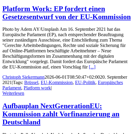
Platform Work: EP fordert einen
Gesetzesentwurf von der EU-Kommission
Photo by Adem AY/Unsplash Am 16. September 2021 hat das
Europäische Parlament (EP), nach entsprechender Beauftragung
seiner zuständigen Ausschüsse, eine Entschließung zum Thema
"Gerechte Arbeitsbedingungen, Rechte und soziale Sicherung für
auf Online-Plattformen beschäftigte Arbeitnehmer – Neue
Beschäftigungsformen im Zusammenhang mit der digitalen
Entwicklung" vorgelegt. Damit fordert das Europäische Parlament
die EU-Kommission auf, einen Vorschlag für
[...]
Christoph Siekermann
2026-06-01T08:50:47+02:00
20. September
2021
|
Tags:
Brüssel
,
EU-Kommission
,
EU-Politik
,
Europäisches
Parlament
,
Platform work
|
Weiterlesen
Aufbauplan NextGenerationEU:
Kommission zahlt Vorfinanzierung an
Deutschland