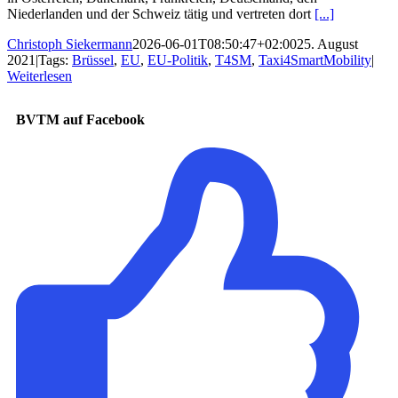
Niederlanden und der Schweiz tätig und vertreten dort
[...]
Christoph Siekermann
2026-06-01T08:50:47+02:00
25. August
2021
|
Tags:
Brüssel
,
EU
,
EU-Politik
,
T4SM
,
Taxi4SmartMobility
|
Weiterlesen
BVTM auf Facebook