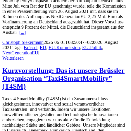
Photo by Polly/Unsplash Nachdem der Aufbauplan Deutschlands
Mitte Juli vom Rat der EU genehmigt wurde, teile die Kommission
in einer Pressemitteilung vom 26. August 2021 mit, dass sie im
Rahmen des Aufbauplans NextGenerationEU 2,25 Mrd. Euro als
Vorfinanzierung an Deutschland ausgezahlt hat. Dieser Vorschuss
entspricht 9 Prozent der Mittel, die Deutschland insgesamt aus der
Ausbau-
[...]
Christoph Siekermann
2026-06-01T08:50:47+02:00
26. August
2021
|
Tags:
Brüssel
,
EU
,
EU-Kommission
,
EU-Politik
,
NextGenerationEU
|
Weiterlesen
Kurzvorstellung: Das ist unsere Brüssler
Organisation “Taxi4SmartMobility”
(T4SM)
Taxis 4 Smart Mobility (T4SM) ist ein Zusammenschluss
gleichgesinnter, innovativer und sozial verantwortlicher
Taxizentralen- und verbände. Indem wir unsere Taxiflotten
umweltfreundlicher gestalten und technologische Innovationen
einbeziehen, engagieren wir uns aktiv für die Entwicklung
nachhaltiger Städte und ländlicher Gebiete. Unsere Mitglieder sind
in Österreich, Dänemark, Frankreich, Deutschland, den