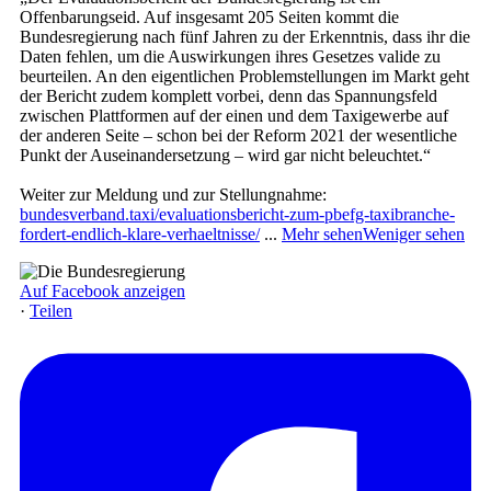
Offenbarungseid. Auf insgesamt 205 Seiten kommt die
Bundesregierung nach fünf Jahren zu der Erkenntnis, dass ihr die
Daten fehlen, um die Auswirkungen ihres Gesetzes valide zu
beurteilen. An den eigentlichen Problemstellungen im Markt geht
der Bericht zudem komplett vorbei, denn das Spannungsfeld
zwischen Plattformen auf der einen und dem Taxigewerbe auf
der anderen Seite – schon bei der Reform 2021 der wesentliche
Punkt der Auseinandersetzung – wird gar nicht beleuchtet.“
Weiter zur Meldung und zur Stellungnahme:
bundesverband.taxi/evaluationsbericht-zum-pbefg-taxibranche-
fordert-endlich-klare-verhaeltnisse/
...
Mehr sehen
Weniger sehen
Auf Facebook anzeigen
·
Teilen