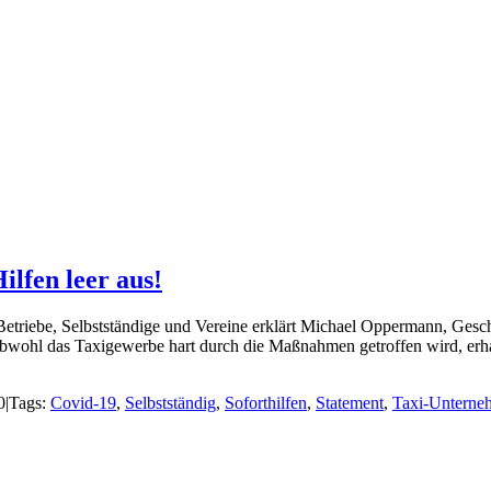
lfen leer aus!
triebe, Selbstständige und Vereine erklärt Michael Oppermann, Gesc
bwohl das Taxigewerbe hart durch die Maßnahmen getroffen wird, erha
0
|
Tags:
Covid-19
,
Selbstständig
,
Soforthilfen
,
Statement
,
Taxi-Unterne