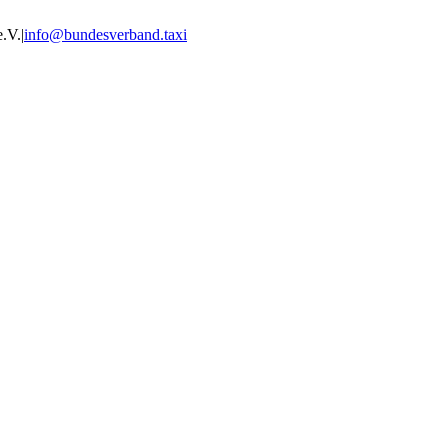
e.V.
|
info@bundesverband.taxi