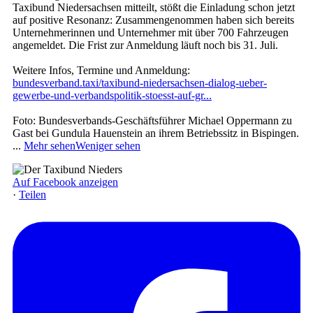
Taxibund Niedersachsen mitteilt, stößt die Einladung schon jetzt
auf positive Resonanz: Zusammengenommen haben sich bereits
Unternehmerinnen und Unternehmer mit über 700 Fahrzeugen
angemeldet. Die Frist zur Anmeldung läuft noch bis 31. Juli.
Weitere Infos, Termine und Anmeldung:
bundesverband.taxi/taxibund-niedersachsen-dialog-ueber-
gewerbe-und-verbandspolitik-stoesst-auf-gr...
Foto: Bundesverbands-Geschäftsführer Michael Oppermann zu
Gast bei Gundula Hauenstein an ihrem Betriebssitz in Bispingen.
...
Mehr sehen
Weniger sehen
Auf Facebook anzeigen
·
Teilen