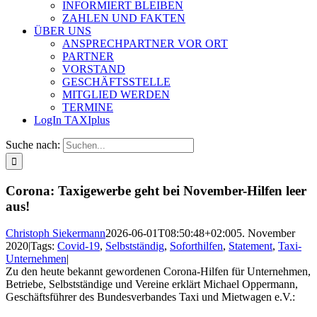
INFORMIERT BLEIBEN
ZAHLEN UND FAKTEN
ÜBER UNS
ANSPRECHPARTNER VOR ORT
PARTNER
VORSTAND
GESCHÄFTSSTELLE
MITGLIED WERDEN
TERMINE
LogIn TAXIplus
Suche nach:
Corona: Taxigewerbe geht bei November-Hilfen leer
aus!
Christoph Siekermann
2026-06-01T08:50:48+02:00
5. November
2020
|
Tags:
Covid-19
,
Selbstständig
,
Soforthilfen
,
Statement
,
Taxi-
Unternehmen
|
Zu den heute bekannt gewordenen Corona-Hilfen für Unternehmen,
Betriebe, Selbstständige und Vereine erklärt Michael Oppermann,
Geschäftsführer des Bundesverbandes Taxi und Mietwagen e.V.: