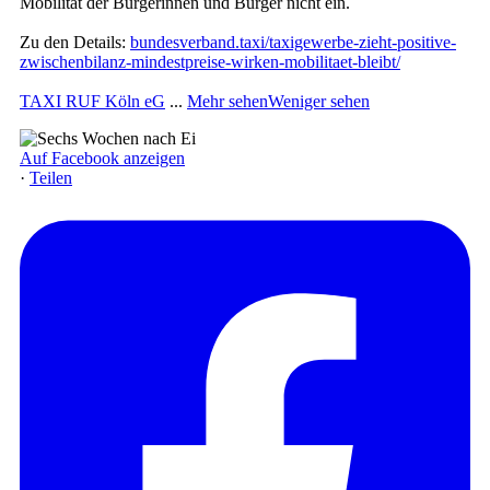
Mobilität der Bürgerinnen und Bürger nicht ein.
Zu den Details:
bundesverband.taxi/taxigewerbe-zieht-positive-
zwischenbilanz-mindestpreise-wirken-mobilitaet-bleibt/
TAXI RUF Köln eG
...
Mehr sehen
Weniger sehen
Auf Facebook anzeigen
·
Teilen