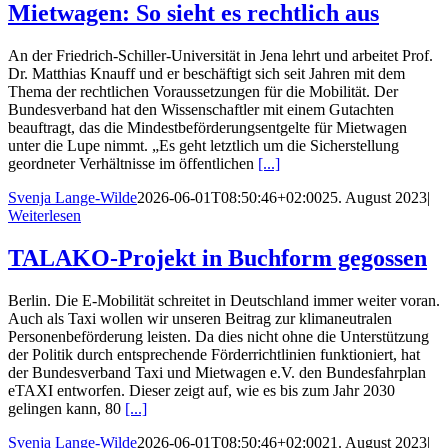
Mietwagen: So sieht es rechtlich aus
An der Friedrich-Schiller-Universität in Jena lehrt und arbeitet Prof.
Dr. Matthias Knauff und er beschäftigt sich seit Jahren mit dem
Thema der rechtlichen Voraussetzungen für die Mobilität. Der
Bundesverband hat den Wissenschaftler mit einem Gutachten
beauftragt, das die Mindestbeförderungsentgelte für Mietwagen
unter die Lupe nimmt. „Es geht letztlich um die Sicherstellung
geordneter Verhältnisse im öffentlichen
[...]
Svenja Lange-Wilde
2026-06-01T08:50:46+02:00
25. August 2023
|
Weiterlesen
TALAKO-Projekt in Buchform gegossen
Berlin. Die E-Mobilität schreitet in Deutschland immer weiter voran.
Auch als Taxi wollen wir unseren Beitrag zur klimaneutralen
Personenbeförderung leisten. Da dies nicht ohne die Unterstützung
der Politik durch entsprechende Förderrichtlinien funktioniert, hat
der Bundesverband Taxi und Mietwagen e.V. den Bundesfahrplan
eTAXI entworfen. Dieser zeigt auf, wie es bis zum Jahr 2030
gelingen kann, 80
[...]
Svenja Lange-Wilde
2026-06-01T08:50:46+02:00
21. August 2023
|