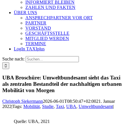
INFORMIERT BLEIBEN
ZAHLEN UND FAKTEN
ÜBER UNS
ANSPRECHPARTNER VOR ORT
PARTNER
VORSTAND
GESCHÄFTSSTELLE
MITGLIED WERDEN
TERMINE
LogIn TAXIplus
Suche nach:
UBA Broschüre: Umweltbundesamt sieht das Taxi
als zentralen Bestandteil der nachhaltigen urbanen
Mobilität von Morgen
Christoph Siekermann
2026-06-01T08:50:47+02:00
21. Januar
2022
|
Tags:
Mobilität
,
Studie
,
Taxi
,
UBA
,
Umweltbundesamt
|
Quelle: UBA, 2021