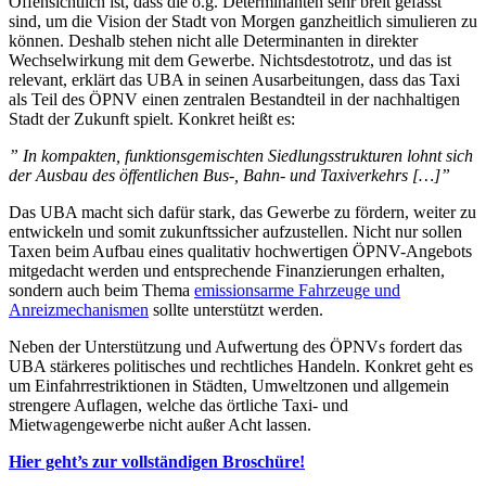
Offensichtlich ist, dass die o.g. Determinanten sehr breit gefasst
sind, um die Vision der Stadt von Morgen ganzheitlich simulieren zu
können. Deshalb stehen nicht alle Determinanten in direkter
Wechselwirkung mit dem Gewerbe. Nichtsdestotrotz, und das ist
relevant, erklärt das UBA in seinen Ausarbeitungen, dass das Taxi
als Teil des ÖPNV einen zentralen Bestandteil in der nachhaltigen
Stadt der Zukunft spielt. Konkret heißt es:
” In kompakten, funktionsgemischten Siedlungsstrukturen lohnt sich
der Ausbau des öffentlichen Bus-, Bahn- und Taxiverkehrs […]”
Das UBA macht sich dafür stark, das Gewerbe zu fördern, weiter zu
entwickeln und somit zukunftssicher aufzustellen. Nicht nur sollen
Taxen beim Aufbau eines qualitativ hochwertigen ÖPNV-Angebots
mitgedacht werden und entsprechende Finanzierungen erhalten,
sondern auch beim Thema
emissionsarme Fahrzeuge und
Anreizmechanismen
sollte unterstützt werden.
Neben der Unterstützung und Aufwertung des ÖPNVs fordert das
UBA stärkeres politisches und rechtliches Handeln. Konkret geht es
um Einfahrrestriktionen in Städten, Umweltzonen und allgemein
strengere Auflagen, welche das örtliche Taxi- und
Mietwagengewerbe nicht außer Acht lassen.
Hier geht’s zur vollständigen Broschüre!