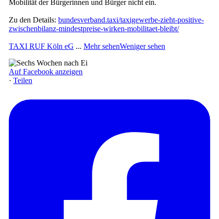
Mobilität der Bürgerinnen und Bürger nicht ein.
Zu den Details:
bundesverband.taxi/taxigewerbe-zieht-positive-
zwischenbilanz-mindestpreise-wirken-mobilitaet-bleibt/
TAXI RUF Köln eG
...
Mehr sehen
Weniger sehen
Auf Facebook anzeigen
·
Teilen