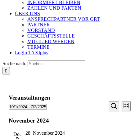
INFORMIERT BLEIBEN
ZAHLEN UND FAKTEN
ÜBER UNS
ANSPRECHPARTNER VOR ORT
PARTNER
VORSTAND
GESCHÄFTSSTELLE
MITGLIED WERDEN
TERMINE
LogIn TAXIplus
Suche nach:
Veranstaltungen
Veransta
Vera
10/1/2024
 - 
7/2/2025
Liste
Ansic
Suche
Datum
Suche
Navi
wählen.
November 2024
und
Ansichten
28. November 2024
Do.
Navigati
28