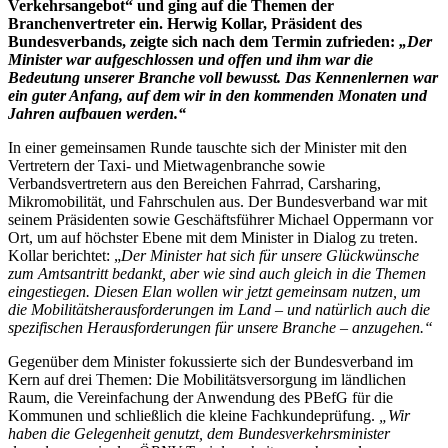
Verkehrsangebot“ und ging auf die Themen der
Branchenvertreter ein. Herwig Kollar, Präsident des
Bundesverbands, zeigte sich nach dem Termin zufrieden:
„Der
Minister war aufgeschlossen und offen und ihm war die
Bedeutung unserer Branche voll bewusst. Das Kennenlernen war
ein guter Anfang, auf dem wir in den kommenden Monaten und
Jahren aufbauen werden.“
In einer gemeinsamen Runde tauschte sich der Minister mit den
Vertretern der Taxi- und Mietwagenbranche sowie
Verbandsvertretern aus den Bereichen Fahrrad, Carsharing,
Mikromobilität, und Fahrschulen aus. Der Bundesverband war mit
seinem Präsidenten sowie Geschäftsführer Michael Oppermann vor
Ort, um auf höchster Ebene mit dem Minister in Dialog zu treten.
Kollar berichtet: „
Der Minister hat sich für unsere Glückwünsche
zum Amtsantritt bedankt, aber wie sind auch gleich in die Themen
eingestiegen. Diesen Elan wollen wir jetzt gemeinsam nutzen, um
die Mobilitätsherausforderungen im Land – und natürlich auch die
spezifischen Herausforderungen für unsere Branche – anzugehen.“
Gegenüber dem Minister fokussierte sich der Bundesverband im
Kern auf drei Themen: Die Mobilitätsversorgung im ländlichen
Raum, die Vereinfachung der Anwendung des PBefG für die
Kommunen und schließlich die kleine Fachkundeprüfung.
„Wir
haben die Gelegenheit genutzt, dem Bundesverkehrsminister