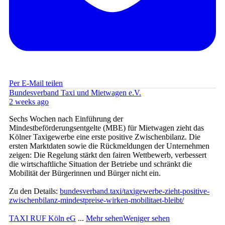
Per E-Mail teilen
Bundesverband Taxi und Mietwagen e.V.
2 weeks ago
Sechs Wochen nach Einführung der
Mindestbeförderungsentgelte (MBE) für Mietwagen zieht das
Kölner Taxigewerbe eine erste positive Zwischenbilanz. Die
ersten Marktdaten sowie die Rückmeldungen der Unternehmen
zeigen: Die Regelung stärkt den fairen Wettbewerb, verbessert
die wirtschaftliche Situation der Betriebe und schränkt die
Mobilität der Bürgerinnen und Bürger nicht ein.
Zu den Details:
bundesverband.taxi/taxigewerbe-zieht-positive-
zwischenbilanz-mindestpreise-wirken-mobilitaet-bleibt/
TAXI RUF Köln eG
...
Mehr sehen
Weniger sehen