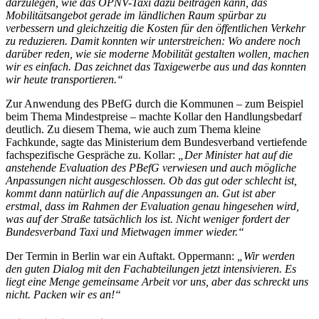
darzulegen, wie das ÖPNV-Taxi dazu beitragen kann, das
Mobilitätsangebot gerade im ländlichen Raum spürbar zu
verbessern und gleichzeitig die Kosten für den öffentlichen Verkehr
zu reduzieren. Damit konnten wir unterstreichen: Wo andere noch
darüber reden, wie sie moderne Mobilität gestalten wollen, machen
wir es einfach. Das zeichnet das Taxigewerbe aus und das konnten
wir heute transportieren.“
Zur Anwendung des PBefG durch die Kommunen – zum Beispiel
beim Thema Mindestpreise – machte Kollar den Handlungsbedarf
deutlich. Zu diesem Thema, wie auch zum Thema kleine
Fachkunde, sagte das Ministerium dem Bundesverband vertiefende
fachspezifische Gespräche zu. Kollar:
„Der Minister hat auf die
anstehende Evaluation des PBefG verwiesen und auch mögliche
Anpassungen nicht ausgeschlossen. Ob das gut oder schlecht ist,
kommt dann natürlich auf die Anpassungen an. Gut ist aber
erstmal, dass im Rahmen der Evaluation genau hingesehen wird,
was auf der Straße tatsächlich los ist. Nicht weniger fordert der
Bundesverband Taxi und Mietwagen immer wieder.“
Der Termin in Berlin war ein Auftakt. Oppermann:
„Wir werden
den guten Dialog mit den Fachabteilungen jetzt intensivieren. Es
liegt eine Menge gemeinsame Arbeit vor uns, aber das schreckt uns
nicht. Packen wir es an!“