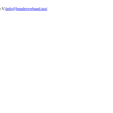
e.V.
|
info@bundesverband.taxi