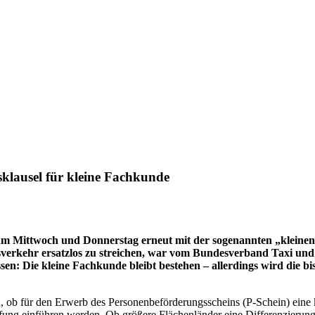
klausel für kleine Fachkunde
g am Mittwoch und Donnerstag erneut mit der sogenannten „kleinen
rkehr ersatzlos zu streichen, war vom Bundesverband Taxi und Mi
en: Die kleine Fachkunde bleibt bestehen – allerdings wird die 
 ob für den Erwerb des Personenbeförderungsscheins (P-Schein) eine kl
fung einführen werden. Ob größere Flächenländer eine Differenzierung