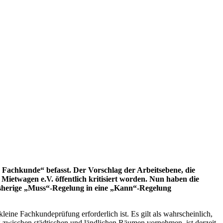
 Fachkunde“ befasst. Der Vorschlag der Arbeitsebene, die
etwagen e.V. öffentlich kritisiert worden. Nun haben die
bisherige „Muss“-Regelung in eine „Kann“-Regelung
eine Fachkundeprüfung erforderlich ist. Es gilt als wahrscheinlich,
 zwischen städtischen und ländlichen Räumen vornehmen, ist derzeit