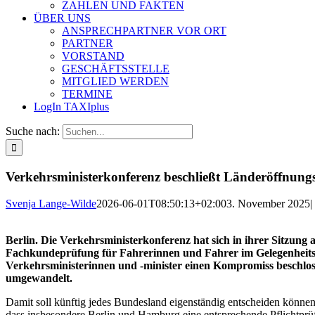
ZAHLEN UND FAKTEN
ÜBER UNS
ANSPRECHPARTNER VOR ORT
PARTNER
VORSTAND
GESCHÄFTSSTELLE
MITGLIED WERDEN
TERMINE
LogIn TAXIplus
Suche nach:
Verkehrsministerkonferenz beschließt Länderöffnungs
Svenja Lange-Wilde
2026-06-01T08:50:13+02:00
3. November 2025
|
Berlin. Die Verkehrsministerkonferenz hat sich in ihrer Sitzun
Fachkundeprüfung für Fahrerinnen und Fahrer im Gelegenheitsve
Verkehrsministerinnen und -minister einen Kompromiss beschloss
umgewandelt.
Damit soll künftig jedes Bundesland eigenständig entscheiden können,
dass insbesondere Berlin und Hamburg eine entsprechende Pflichtprü