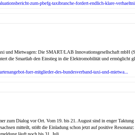
luationsbericht-zum-pbefg-taxibranche-fordert-endlich-klare-verhaeltni
Taxi und Mietwagen: Die SMART/LAB Innovationsgesellschaft mbH (Sma
tert die Smartlab den Einstieg in die Elektromobilität und ermöglicht
artenangebot-fuer-mitglieder-des-bundesverband-taxi-und-mietwa...
r zum Dialog vor Ort. Vom 19. bis 21. August sind in enger Taktung 
chsen mitteilt, stößt die Einladung schon jetzt auf positive Reson
eldung läuft noch bis 31. Juli.