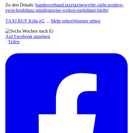
Zu den Details:
bundesverband.taxi/taxigewerbe-zieht-positive-
zwischenbilanz-mindestpreise-wirken-mobilitaet-bleibt/
TAXI RUF Köln eG
...
Mehr sehen
Weniger sehen
Auf Facebook anzeigen
·
Teilen