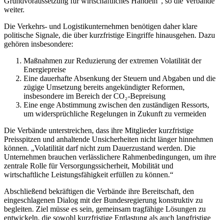
Grundvoraussetzung für wirtschaftliches Handeln“, so die Verbände
weiter.
Die Verkehrs- und Logistikunternehmen benötigen daher klare
politische Signale, die über kurzfristige Eingriffe hinausgehen. Dazu
gehören insbesondere:
Maßnahmen zur Reduzierung der extremen Volatilität der
Energiepreise
Eine dauerhafte Absenkung der Steuern und Abgaben und die
zügige Umsetzung bereits angekündigter Reformen,
insbesondere im Bereich der CO₂-Bepreisung
Eine enge Abstimmung zwischen den zuständigen Ressorts,
um widersprüchliche Regelungen in Zukunft zu vermeiden
Die Verbände unterstreichen, dass ihre Mitglieder kurzfristige
Preisspitzen und anhaltende Unsicherheiten nicht länger hinnehmen
können. „Volatilität darf nicht zum Dauerzustand werden. Die
Unternehmen brauchen verlässlichere Rahmenbedingungen, um ihre
zentrale Rolle für Versorgungssicherheit, Mobilität und
wirtschaftliche Leistungsfähigkeit erfüllen zu können.“
Abschließend bekräftigen die Verbände ihre Bereitschaft, den
eingeschlagenen Dialog mit der Bundesregierung konstruktiv zu
begleiten. Ziel müsse es sein, gemeinsam tragfähige Lösungen zu
entwickeln, die sowohl kurzfristige Entlastung als auch langfristige