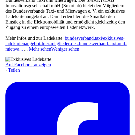
Bundesverband Taxi und Mietwagen: Die SMART/LAB
Innovationsgesellschaft mbH (Smartlab) bietet den Mitgliedern
des Bundesverbands Taxi- und Mietwagen e. V. ein exklusives
Ladekartenangebot an. Damit erleichtert die Smartlab den
Einstieg in die Elektromobilität und ermöglicht gleichzeitig den
Zugang zu einem europaweiten Ladenetzwerk.
Mehr Infos und zur Ladekarte:
bundesverband.taxi/exklusives-
ladekartenangebot-fuer-mitglieder-des-bundesverband-taxi-und-
mietwa...
...
Mehr sehen
Weniger sehen
Auf Facebook anzeigen
·
Teilen