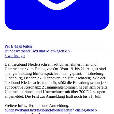
Per E-Mail teilen
Bundesverband Taxi und Mietwagen e.V.
3 weeks ago
Der Taxibund Niedersachsen lädt Unternehmerinnen und
Unternehmer zum Dialog vor Ort. Vom 19. bis 21. August sind
in enger Taktung fünf Gesprächsrunden geplant: In Lüneburg,
Oldenburg, Osnabrück, Hannover und Braunschweig. Wie der
Taxibund Niedersachsen mitteilt, stößt die Einladung schon jetzt
auf positive Resonanz: Zusammengenommen haben sich bereits
Unternehmerinnen und Unternehmer mit über 700 Fahrzeugen
angemeldet. Die Frist zur Anmeldung läuft noch bis 31. Juli.
Weitere Infos, Termine und Anmeldung:
bundesverband.taxi/taxibund-niedersachsen-dialog-ueber-