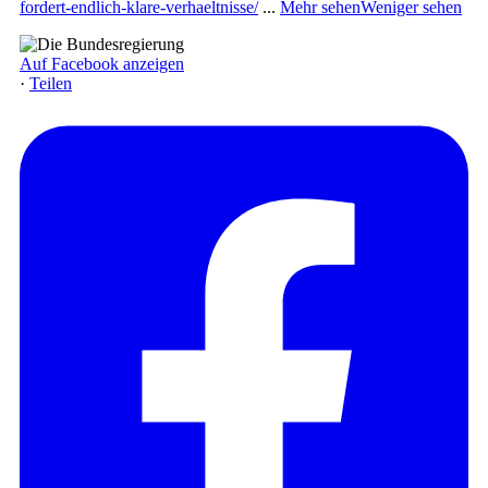
fordert-endlich-klare-verhaeltnisse/
...
Mehr sehen
Weniger sehen
Auf Facebook anzeigen
·
Teilen