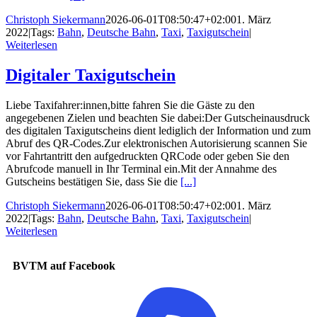
Christoph Siekermann
2026-06-01T08:50:47+02:00
1. März
2022
|
Tags:
Bahn
,
Deutsche Bahn
,
Taxi
,
Taxigutschein
|
Weiterlesen
Digitaler Taxigutschein
Liebe Taxifahrer:innen,bitte fahren Sie die Gäste zu den
angegebenen Zielen und beachten Sie dabei:Der Gutscheinausdruck
des digitalen Taxigutscheins dient lediglich der Information und zum
Abruf des QR-Codes.Zur elektronischen Autorisierung scannen Sie
vor Fahrtantritt den aufgedruckten QRCode oder geben Sie den
Abrufcode manuell in Ihr Terminal ein.Mit der Annahme des
Gutscheins bestätigen Sie, dass Sie die
[...]
Christoph Siekermann
2026-06-01T08:50:47+02:00
1. März
2022
|
Tags:
Bahn
,
Deutsche Bahn
,
Taxi
,
Taxigutschein
|
Weiterlesen
BVTM auf Facebook