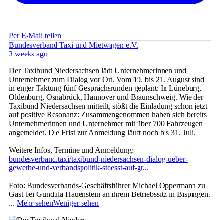
Per E-Mail teilen
Bundesverband Taxi und Mietwagen e.V.
3 weeks ago
Der Taxibund Niedersachsen lädt Unternehmerinnen und
Unternehmer zum Dialog vor Ort. Vom 19. bis 21. August sind
in enger Taktung fünf Gesprächsrunden geplant: In Lüneburg,
Oldenburg, Osnabrück, Hannover und Braunschweig. Wie der
Taxibund Niedersachsen mitteilt, stößt die Einladung schon jetzt
auf positive Resonanz: Zusammengenommen haben sich bereits
Unternehmerinnen und Unternehmer mit über 700 Fahrzeugen
angemeldet. Die Frist zur Anmeldung läuft noch bis 31. Juli.
Weitere Infos, Termine und Anmeldung:
bundesverband.taxi/taxibund-niedersachsen-dialog-ueber-
gewerbe-und-verbandspolitik-stoesst-auf-gr...
Foto: Bundesverbands-Geschäftsführer Michael Oppermann zu
Gast bei Gundula Hauenstein an ihrem Betriebssitz in Bispingen.
...
Mehr sehen
Weniger sehen