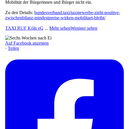
Mobilität der Bürgerinnen und Bürger nicht ein.
Zu den Details:
bundesverband.taxi/taxigewerbe-zieht-positive-
zwischenbilanz-mindestpreise-wirken-mobilitaet-bleibt/
TAXI RUF Köln eG
...
Mehr sehen
Weniger sehen
Auf Facebook anzeigen
·
Teilen