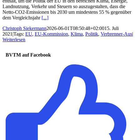
enthält, um die Politik der EU in den bereichen Klima, Energie,
Landnutzung, Verkehr und Steuern so auszugestalten, dass die
Netto-CO2-Emissionen bis 2030 um mindestens 55 % gegenüber
dem Vergleichsjahr
[...]
Christoph Siekermann
2026-06-01T08:50:48+02:00
15. Juli
2021
|
Tags:
EU
,
EU-Kommission
,
Klima
,
Politik
,
Verbrenner-Aus
|
Weiterlesen
BVTM auf Facebook