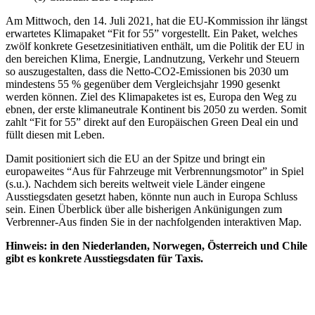
Am Mittwoch, den 14. Juli 2021, hat die EU-Kommission ihr längst
erwartetes Klimapaket “Fit for 55” vorgestellt. Ein Paket, welches
zwölf konkrete Gesetzesinitiativen enthält, um die Politik der EU in
den bereichen Klima, Energie, Landnutzung, Verkehr und Steuern
so auszugestalten, dass die Netto-CO2-Emissionen bis 2030 um
mindestens 55 % gegenüber dem Vergleichsjahr 1990 gesenkt
werden können. Ziel des Klimapaketes ist es, Europa den Weg zu
ebnen, der erste klimaneutrale Kontinent bis 2050 zu werden. Somit
zahlt “Fit for 55” direkt auf den Europäischen Green Deal ein und
füllt diesen mit Leben.
Damit positioniert sich die EU an der Spitze und bringt ein
europaweites “Aus für Fahrzeuge mit Verbrennungsmotor” in Spiel
(s.u.). Nachdem sich bereits weltweit viele Länder eingene
Ausstiegsdaten gesetzt haben, könnte nun auch in Europa Schluss
sein. Einen Überblick über alle bisherigen Ankünigungen zum
Verbrenner-Aus finden Sie in der nachfolgenden interaktiven Map.
Hinweis: in den Niederlanden, Norwegen, Österreich und Chile
gibt es konkrete Ausstiegsdaten für Taxis.