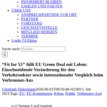
INFORMIERT BLEIBEN
ZAHLEN UND FAKTEN
ÜBER UNS
ANSPRECHPARTNER VOR ORT
PARTNER
VORSTAND
GESCHÄFTSSTELLE
MITGLIED WERDEN
TERMINE
LogIn TAXIplus
Suche nach:
“Fit for 55” füllt EU Green Deal mit Leben:
Einschneidende Veränderung für den
Verkehrssektor sowie internationaler Vergleich beim
Verbrenner-Aus
Christoph Siekermann
2026-06-01T08:50:48+02:00
15. Juli
2021
|
Tags:
EU
,
EU-Kommission
,
Klima
,
Politik
,
Verbrenner-Aus
|
(c) Christian Lue/Unsplash