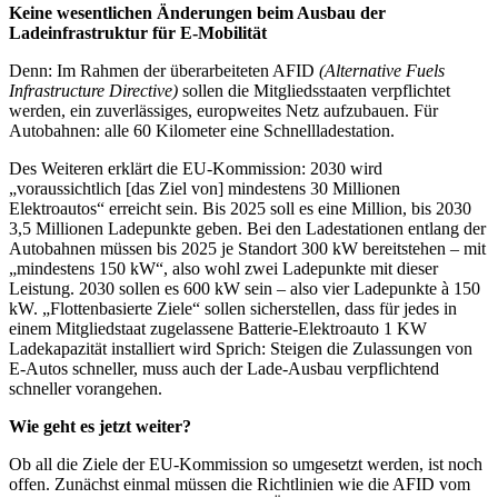
Keine wesentlichen Änderungen beim Ausbau der
Ladeinfrastruktur für E-Mobilität
Denn: Im Rahmen der überarbeiteten AFID
(Alternative Fuels
Infrastructure Directive)
sollen die Mitgliedsstaaten verpflichtet
werden, ein zuverlässiges, europweites Netz aufzubauen. Für
Autobahnen: alle 60 Kilometer eine Schnellladestation.
Des Weiteren erklärt die EU-Kommission: 2030 wird
„voraussichtlich [das Ziel von] mindestens 30 Millionen
Elektroautos“ erreicht sein. Bis 2025 soll es eine Million, bis 2030
3,5 Millionen Ladepunkte geben. Bei den Ladestationen entlang der
Autobahnen müssen bis 2025 je Standort 300 kW bereitstehen – mit
„mindestens 150 kW“, also wohl zwei Ladepunkte mit dieser
Leistung. 2030 sollen es 600 kW sein – also vier Ladepunkte à 150
kW. „Flottenbasierte Ziele“ sollen sicherstellen, dass für jedes in
einem Mitgliedstaat zugelassene Batterie-Elektroauto 1 KW
Ladekapazität installiert wird Sprich: Steigen die Zulassungen von
E-Autos schneller, muss auch der Lade-Ausbau verpflichtend
schneller vorangehen.
Wie geht es jetzt weiter?
Ob all die Ziele der EU-Kommission so umgesetzt werden, ist noch
offen. Zunächst einmal müssen die Richtlinien wie die AFID vom