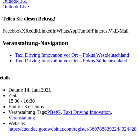
Outlook 365
Outlook Live
Teilen Sie diesen Beitrag!
Facebook
X
Reddit
LinkedIn
WhatsApp
Tumblr
Pinterest
Vk
E-Mail
Veranstaltung-Navigation
Taxi Driving Innovation vor Ort – Fokus Westdeutschland
Taxi Driving Innovation vor Ort – Fokus Süddeutschland
etails
Datum:
14. Juni 2021
Zeit:
15:00 - 16:30
Eintritt:
Kostenlos
Veranstaltung-Tags:
PBefG
,
Taxi Driving Innovation
,
Veranstaltung
Website:
https://attendee.gotowebinar.com/register/3607888392244924428