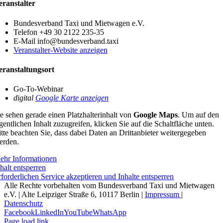
eranstalter
Bundesverband Taxi und Mietwagen e.V.
Telefon
+49 30 2122 235-35
E-Mail
info@bundesverband.taxi
Veranstalter-Website anzeigen
eranstaltungsort
Go-To-Webinar
digital
Google Karte anzeigen
e sehen gerade einen Platzhalterinhalt von
Google Maps
. Um auf den
gentlichen Inhalt zuzugreifen, klicken Sie auf die Schaltfläche unten.
tte beachten Sie, dass dabei Daten an Drittanbieter weitergegeben
erden.
ehr Informationen
halt entsperren
forderlichen Service akzeptieren und Inhalte entsperren
Alle Rechte vorbehalten vom Bundesverband Taxi und Mietwagen
e.V. | Alte Leipziger Straße 6, 10117 Berlin |
Impressum
|
Datenschutz
Facebook
LinkedIn
YouTube
WhatsApp
Page load link