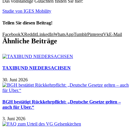
Das vollständige Gutachten finden Sie hier:
Studie von IGES Mobility
Teilen Sie diesen Beitrag!
Facebook
X
Reddit
LinkedIn
WhatsApp
Tumblr
Pinterest
Vk
E-Mail
Ähnliche Beiträge
TAXIBUND NIEDERSACHSEN
30. Juni 2026
BGH bestätigt Rückkehrpflicht: „Deutsche Gesetze gelten –
auch für Uber.“
3. Juni 2026