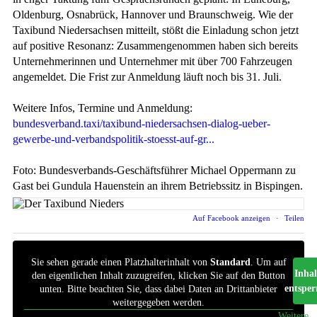
Oldenburg, Osnabrück, Hannover und Braunschweig. Wie der
Taxibund Niedersachsen mitteilt, stößt die Einladung schon jetzt
auf positive Resonanz: Zusammengenommen haben sich bereits
Unternehmerinnen und Unternehmer mit über 700 Fahrzeugen
angemeldet. Die Frist zur Anmeldung läuft noch bis 31. Juli.
Weitere Infos, Termine und Anmeldung:
bundesverband.taxi/taxibund-niedersachsen-dialog-ueber-
gewerbe-und-verbandspolitik-stoesst-auf-gr...
Foto: Bundesverbands-Geschäftsführer Michael Oppermann zu
Gast bei Gundula Hauenstein an ihrem Betriebssitz in Bispingen.
Auf Facebook anzeigen
·
Teilen
Sie sehen gerade einen Platzhalterinhalt von
Standard
. Um auf
Inhal
den eigentlichen Inhalt zuzugreifen, klicken Sie auf den Button
entsper
unten. Bitte beachten Sie, dass dabei Daten an Drittanbieter
weitergegeben werden.
Weitere