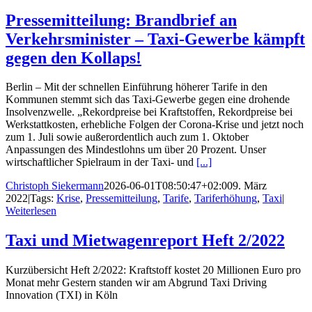
Pressemitteilung: Brandbrief an
Verkehrsminister – Taxi-Gewerbe kämpft
gegen den Kollaps!
Berlin – Mit der schnellen Einführung höherer Tarife in den
Kommunen stemmt sich das Taxi-Gewerbe gegen eine drohende
Insolvenzwelle. „Rekordpreise bei Kraftstoffen, Rekordpreise bei
Werkstattkosten, erhebliche Folgen der Corona-Krise und jetzt noch
zum 1. Juli sowie außerordentlich auch zum 1. Oktober
Anpassungen des Mindestlohns um über 20 Prozent. Unser
wirtschaftlicher Spielraum in der Taxi- und
[...]
Christoph Siekermann
2026-06-01T08:50:47+02:00
9. März
2022
|
Tags:
Krise
,
Pressemitteilung
,
Tarife
,
Tariferhöhung
,
Taxi
|
Weiterlesen
Taxi und Mietwagenreport Heft 2/2022
Kurzübersicht Heft 2/2022: Kraftstoff kostet 20 Millionen Euro pro
Monat mehr Gestern standen wir am Abgrund Taxi Driving
Innovation (TXI) in Köln