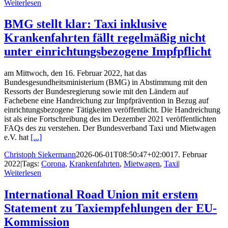
Weiterlesen
BMG stellt klar: Taxi inklusive
Krankenfahrten fällt regelmäßig nicht
unter einrichtungsbezogene Impfpflicht
am Mittwoch, den 16. Februar 2022, hat das
Bundesgesundheitsministerium (BMG) in Abstimmung mit den
Ressorts der Bundesregierung sowie mit den Ländern auf
Fachebene eine Handreichung zur Impfprävention in Bezug auf
einrichtungsbezogene Tätigkeiten veröffentlicht. Die Handreichung
ist als eine Fortschreibung des im Dezember 2021 veröffentlichten
FAQs des zu verstehen. Der Bundesverband Taxi und Mietwagen
e.V. hat
[...]
Christoph Siekermann
2026-06-01T08:50:47+02:00
17. Februar
2022
|
Tags:
Corona
,
Krankenfahrten
,
Mietwagen
,
Taxi
|
Weiterlesen
International Road Union mit erstem
Statement zu Taxiempfehlungen der EU-
Kommission