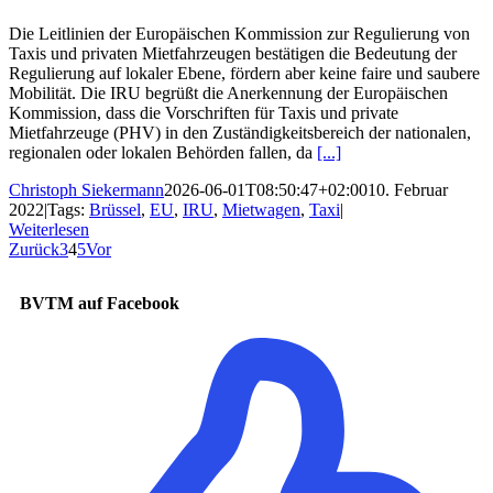
Die Leitlinien der Europäischen Kommission zur Regulierung von
Taxis und privaten Mietfahrzeugen bestätigen die Bedeutung der
Regulierung auf lokaler Ebene, fördern aber keine faire und saubere
Mobilität. Die IRU begrüßt die Anerkennung der Europäischen
Kommission, dass die Vorschriften für Taxis und private
Mietfahrzeuge (PHV) in den Zuständigkeitsbereich der nationalen,
regionalen oder lokalen Behörden fallen, da
[...]
Christoph Siekermann
2026-06-01T08:50:47+02:00
10. Februar
2022
|
Tags:
Brüssel
,
EU
,
IRU
,
Mietwagen
,
Taxi
|
Weiterlesen
Zurück
3
4
5
Vor
BVTM auf Facebook