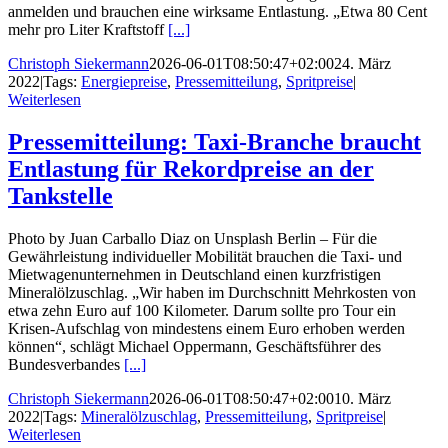
anmelden und brauchen eine wirksame Entlastung. „Etwa 80 Cent
mehr pro Liter Kraftstoff
[...]
Christoph Siekermann
2026-06-01T08:50:47+02:00
24. März
2022
|
Tags:
Energiepreise
,
Pressemitteilung
,
Spritpreise
|
Weiterlesen
Pressemitteilung: Taxi-Branche braucht
Entlastung für Rekordpreise an der
Tankstelle
Photo by Juan Carballo Diaz on Unsplash Berlin – Für die
Gewährleistung individueller Mobilität brauchen die Taxi- und
Mietwagenunternehmen in Deutschland einen kurzfristigen
Mineralölzuschlag. „Wir haben im Durchschnitt Mehrkosten von
etwa zehn Euro auf 100 Kilometer. Darum sollte pro Tour ein
Krisen-Aufschlag von mindestens einem Euro erhoben werden
können“, schlägt Michael Oppermann, Geschäftsführer des
Bundesverbandes
[...]
Christoph Siekermann
2026-06-01T08:50:47+02:00
10. März
2022
|
Tags:
Mineralölzuschlag
,
Pressemitteilung
,
Spritpreise
|
Weiterlesen