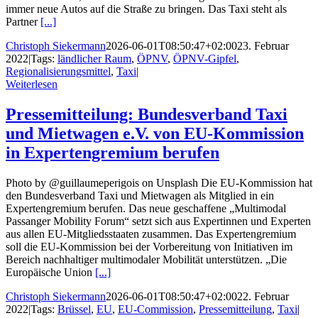
immer neue Autos auf die Straße zu bringen. Das Taxi steht als
Partner
[...]
Christoph Siekermann
2026-06-01T08:50:47+02:00
23. Februar
2022
|
Tags:
ländlicher Raum
,
ÖPNV
,
ÖPNV-Gipfel
,
Regionalisierungsmittel
,
Taxi
|
Weiterlesen
Pressemitteilung: Bundesverband Taxi
und Mietwagen e.V. von EU-Kommission
in Expertengremium berufen
Photo by @guillaumeperigois on Unsplash Die EU-Kommission hat
den Bundesverband Taxi und Mietwagen als Mitglied in ein
Expertengremium berufen. Das neue geschaffene „Multimodal
Passanger Mobility Forum“ setzt sich aus Expertinnen und Experten
aus allen EU-Mitgliedsstaaten zusammen. Das Expertengremium
soll die EU-Kommission bei der Vorbereitung von Initiativen im
Bereich nachhaltiger multimodaler Mobilität unterstützen. „Die
Europäische Union
[...]
Christoph Siekermann
2026-06-01T08:50:47+02:00
22. Februar
2022
|
Tags:
Brüssel
,
EU
,
EU-Commission
,
Pressemitteilung
,
Taxi
|