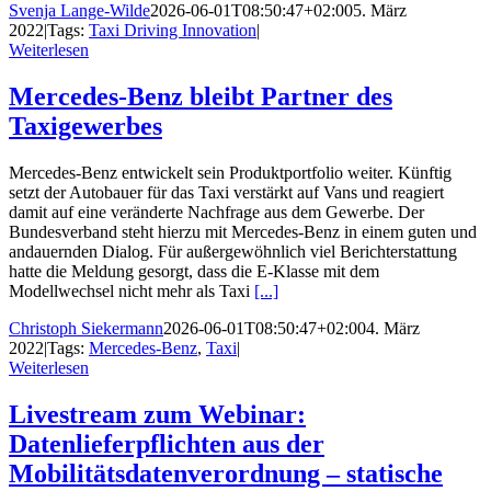
Svenja Lange-Wilde
2026-06-01T08:50:47+02:00
5. März
2022
|
Tags:
Taxi Driving Innovation
|
Weiterlesen
Mercedes-Benz bleibt Partner des
Taxigewerbes
Mercedes-Benz entwickelt sein Produktportfolio weiter. Künftig
setzt der Autobauer für das Taxi verstärkt auf Vans und reagiert
damit auf eine veränderte Nachfrage aus dem Gewerbe. Der
Bundesverband steht hierzu mit Mercedes-Benz in einem guten und
andauernden Dialog. Für außergewöhnlich viel Berichterstattung
hatte die Meldung gesorgt, dass die E-Klasse mit dem
Modellwechsel nicht mehr als Taxi
[...]
Christoph Siekermann
2026-06-01T08:50:47+02:00
4. März
2022
|
Tags:
Mercedes-Benz
,
Taxi
|
Weiterlesen
Livestream zum Webinar:
Datenlieferpflichten aus der
Mobilitätsdatenverordnung – statische