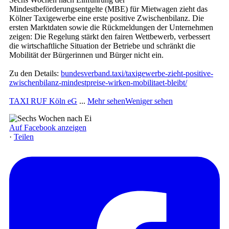
Mindestbeförderungsentgelte (MBE) für Mietwagen zieht das
Kölner Taxigewerbe eine erste positive Zwischenbilanz. Die
ersten Marktdaten sowie die Rückmeldungen der Unternehmen
zeigen: Die Regelung stärkt den fairen Wettbewerb, verbessert
die wirtschaftliche Situation der Betriebe und schränkt die
Mobilität der Bürgerinnen und Bürger nicht ein.
Zu den Details:
bundesverband.taxi/taxigewerbe-zieht-positive-
zwischenbilanz-mindestpreise-wirken-mobilitaet-bleibt/
TAXI RUF Köln eG
...
Mehr sehen
Weniger sehen
Auf Facebook anzeigen
·
Teilen