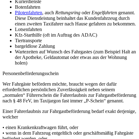
Kurierdienste
Botenfahrten
Pilotenfahrten
, auch
Rettungsring
oder
Engelfahrten
genannt.
Diese Dienstleistung beinhaltet das Kundenfahrzeug durch
einen zweiten Taxifahrer nach Hause gefahren zu bekommen.
Lotsenfahrten
Kfz-Starthilfe (oft im Auftrag des ADAC)
Tiertransporte
bargeldlose Zahlung
Wartezeiten auf Wunsch des Fahrgastes (zum Beispiel Halt an
der Apotheke, Geldautomat oder etwas aus der Wohnung
holen)
Personenbeförderungsschein
Wer Fahrgäste befördern möchte, braucht wegen der dafür
erforderlichen persönlichen Zuverlässigkeit neben seinem
„normalen“ Führerschein die Fahrerlaubnis zur Fahrgastbeförderung
nach § 48 FeV, im Taxijargon fast immer „P-Schein“ genannt.
Einer Fahrerlaubnis zur Fahrgastbeförderung bedarf exakt derjenige,
welcher
• einen Krankenkraftwagen führt, oder
• wenn in dem Fahrzeug entgeltlich oder geschäftsmäßig Fahrgäste
befördert werden, oder