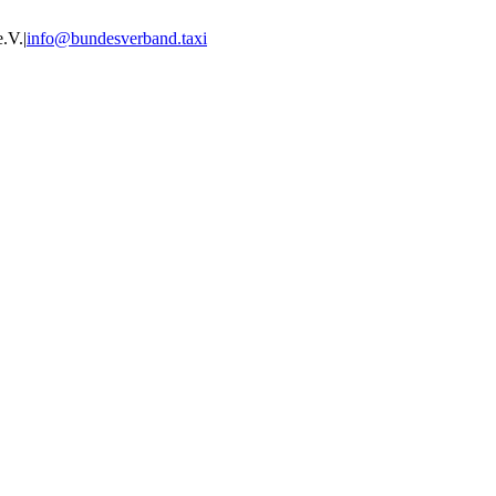
e.V.
|
info@bundesverband.taxi