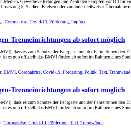
n Medien. Gewerbevertretungen und Zentralen kämpfen vor Ort für ein
1-Umsetzung in Städten, Kreisen oder zumindest teilweiser Übernahme 
gs:
Coronakrise
,
Covid-19
,
Förderung
,
Impftaxi
|
en-Trenneinrichtungen ab sofort möglich
(BMVI), dass es zum Schutze der Fahrgäste und der Fahrer/innen den E
st es nun offiziell: das BMVI fördert ab sofort im Rahmen eines Sond
s:
BMVI
,
Coronakrise
,
Covid-19
,
Förderung
,
Politik
,
Taxi
,
Trennwänd
en-Trenneinrichtungen ab sofort möglich
(BMVI), dass es zum Schutze der Fahrgäste und der Fahrer/innen den E
st es nun offiziell: das BMVI fördert ab sofort im Rahmen eines Sond
s:
Coronakrise
,
Covid-19
,
Förderung
,
Taxi
,
Trennwände
|