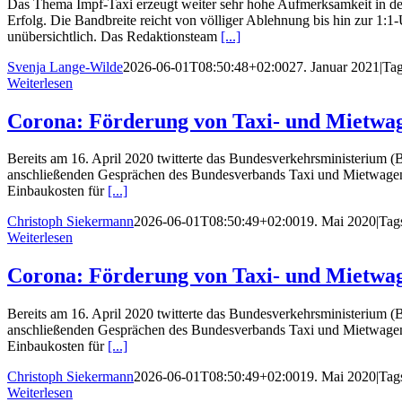
Das Thema Impf-Taxi erzeugt weiter sehr hohe Aufmerksamkeit in de
Erfolg. Die Bandbreite reicht von völliger Ablehnung bis hin zur 1:
unübersichtlich. Das Redaktionsteam
[...]
Svenja Lange-Wilde
2026-06-01T08:50:48+02:00
27. Januar 2021
|
Ta
Weiterlesen
Corona: Förderung von Taxi- und Mietwag
Bereits am 16. April 2020 twitterte das Bundesverkehrsministerium 
anschließenden Gesprächen des Bundesverbands Taxi und Mietwagen i
Einbaukosten für
[...]
Christoph Siekermann
2026-06-01T08:50:49+02:00
19. Mai 2020
|
Tag
Weiterlesen
Corona: Förderung von Taxi- und Mietwag
Bereits am 16. April 2020 twitterte das Bundesverkehrsministerium 
anschließenden Gesprächen des Bundesverbands Taxi und Mietwagen i
Einbaukosten für
[...]
Christoph Siekermann
2026-06-01T08:50:49+02:00
19. Mai 2020
|
Tag
Weiterlesen