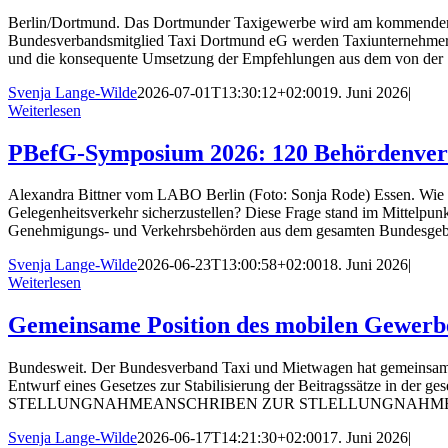
Berlin/Dortmund. Das Dortmunder Taxigewerbe wird am kommenden Mont
Bundesverbandsmitglied Taxi Dortmund eG werden Taxiunternehmerin
und die konsequente Umsetzung der Empfehlungen aus dem von der
Svenja Lange-Wilde
2026-07-01T13:30:12+02:00
19. Juni 2026
|
Weiterlesen
PBefG-Symposium 2026: 120 Behördenvert
Alexandra Bittner vom LABO Berlin (Foto: Sonja Rode) Essen. Wie 
Gelegenheitsverkehr sicherzustellen? Diese Frage stand im Mittel
Genehmigungs- und Verkehrsbehörden aus dem gesamten Bundesgebi
Svenja Lange-Wilde
2026-06-23T13:00:58+02:00
18. Juni 2026
|
Weiterlesen
Gemeinsame Position des mobilen Gewerbes
Bundesweit. Der Bundesverband Taxi und Mietwagen hat gemeinsam 
Entwurf eines Gesetzes zur Stabilisierung der Beitragssätze in der 
STELLUNGNAHMEANSCHRIBEN ZUR STLELLUNGNAHMEBesonders hervo
Svenja Lange-Wilde
2026-06-17T14:21:30+02:00
17. Juni 2026
|