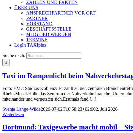
ZAHLEN UND FAKTEN
ÜBER UNS
ANSPRECHPARTNER VOR ORT
PARTNER
VORSTAND
GESCHÄFTSSTELLE
MITGLIED WERDEN
TERMINE
LogIn TAXIplus
Suche nach:
Taxi im Rampenlicht beim Nahverkehrstag
Foto: EMC Studios Koblenz. Er zählt zu den zentralen Branchentreffe
Rhein-Mosel-Halle das Zentrum der Nahverkehrsbranche. Unternehmeri
miteinander und vernetzten sich.Erstmals fand
[...]
Svenja Lange-Wilde
2026-07-02T10:58:23+02:00
2. Juli 2026
|
Weiterlesen
Dortmund: Taxigewerbe macht mobil – Sta