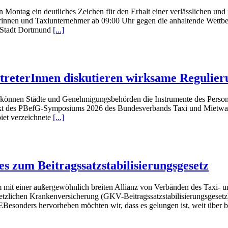
ag ein deutliches Zeichen für den Erhalt einer verlässlichen und fl
nen und Taxiunternehmer ab 09:00 Uhr gegen die anhaltende Wettbew
 Stadt Dortmund
[...]
reterInnen diskutieren wirksame Regulier
können Städte und Genehmigungsbehörden die Instrumente des Person
punkt des PBefG-Symposiums 2026 des Bundesverbands Taxi und Mietwa
et verzeichnete
[...]
 zum Beitragssatzstabilisierungsgesetz
mit einer außergewöhnlich breiten Allianz von Verbänden des Taxi
gesetzlichen Krankenversicherung (GKV-Beitragssatzstabilisierungsges
rheben möchten wir, dass es gelungen ist, weit über besteh