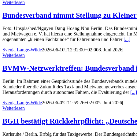
Weiterlesen
Bundesverband nimmt Stellung zu Kleiner
Foto: Unsplashed/Nguyen Dang Hoang Nhu Berlin. Das Bundesministe
und Mietwagen e. V. hat hierzu eine Stellungnahme eingereicht. Im 
sogenannten „kleinen Fachkunde“ für Fahrerinnen und Fahrer
[...]
Svenja Lange-Wilde
2026-06-10T12:32:00+02:00
8. Juni 2026
|
Weiterlesen
BVMW-Netzwerktreffen: Bundesverband im
Berlin. Im Rahmen einer Gesprächsrunde des Bundesverbands mittel
Schnieder über die Zukunft des Taxi- und Mietwagengewerbes ausget
Herausforderungen durch autonomes Fahren, die Evaluierung der
[...]
Svenja Lange-Wilde
2026-06-05T11:59:26+02:00
5. Juni 2026
|
Weiterlesen
BGH bestätigt Rückkehrpflicht: „Deutsche 
Karlsruhe / Berlin. Erfolg für das Taxigewerbe: Der Bundesgerichtsh