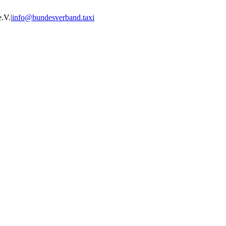
e.V.
|
info@bundesverband.taxi