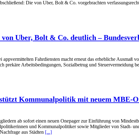
 abschließend: Die von Uber, Bolt & Co. vorgebrachten verfassungsrec
 von Uber, Bolt & Co. deutlich – Bundesver
bei appvermittelten Fahrdiensten macht erneut das erhebliche Ausmaß 
sch prekäre Arbeitsbedingungen, Sozialbetrug und Steuervermeidung beg
stützt Kommunalpolitik mit neuem MBE-One
itgliedern ab sofort einen neuen Onepager zur Einführung von Mindes
olitikerinnen und Kommunalpolitiker sowie Mitglieder von Stadt- und 
e Nachfrage aus Städten
[...]