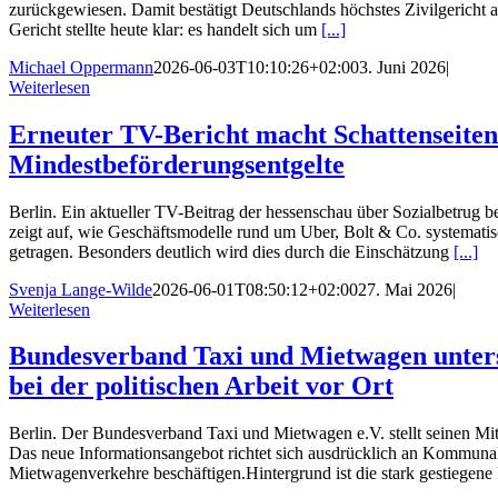
zurückgewiesen. Damit bestätigt Deutschlands höchstes Zivilgericht
Gericht stellte heute klar: es handelt sich um
[...]
Michael Oppermann
2026-06-03T10:10:26+02:00
3. Juni 2026
|
Weiterlesen
Erneuter TV-Bericht macht Schattenseiten
Mindestbeförderungsentgelte
Berlin. Ein aktueller TV-Beitrag der hessenschau über Sozialbetrug 
zeigt auf, wie Geschäftsmodelle rund um Uber, Bolt & Co. systemati
getragen. Besonders deutlich wird dies durch die Einschätzung
[...]
Svenja Lange-Wilde
2026-06-01T08:50:12+02:00
27. Mai 2026
|
Weiterlesen
Bundesverband Taxi und Mietwagen unter
bei der politischen Arbeit vor Ort
Berlin. Der Bundesverband Taxi und Mietwagen e.V. stellt seinen M
Das neue Informationsangebot richtet sich ausdrücklich an Kommunalp
Mietwagenverkehre beschäftigen.Hintergrund ist die stark gestiegen