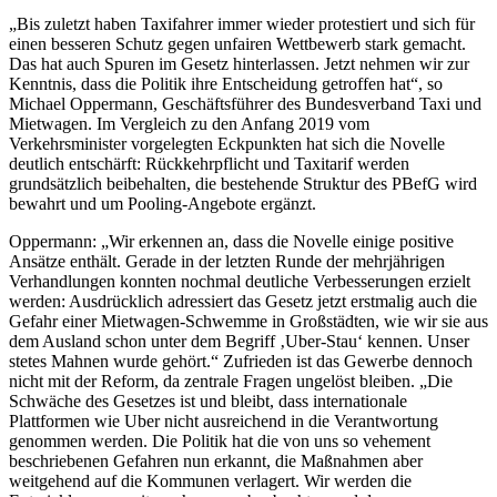
„Bis zuletzt haben Taxifahrer immer wieder protestiert und sich für
einen besseren Schutz gegen unfairen Wettbewerb stark gemacht.
Das hat auch Spuren im Gesetz hinterlassen. Jetzt nehmen wir zur
Kenntnis, dass die Politik ihre Entscheidung getroffen hat“, so
Michael Oppermann, Geschäftsführer des Bundesverband Taxi und
Mietwagen. Im Vergleich zu den Anfang 2019 vom
Verkehrsminister vorgelegten Eckpunkten hat sich die Novelle
deutlich entschärft: Rückkehrpflicht und Taxitarif werden
grundsätzlich beibehalten, die bestehende Struktur des PBefG wird
bewahrt und um Pooling-Angebote ergänzt.
Oppermann: „Wir erkennen an, dass die Novelle einige positive
Ansätze enthält. Gerade in der letzten Runde der mehrjährigen
Verhandlungen konnten nochmal deutliche Verbesserungen erzielt
werden: Ausdrücklich adressiert das Gesetz jetzt erstmalig auch die
Gefahr einer Mietwagen-Schwemme in Großstädten, wie wir sie aus
dem Ausland schon unter dem Begriff ‚Uber-Stau‘ kennen. Unser
stetes Mahnen wurde gehört.“ Zufrieden ist das Gewerbe dennoch
nicht mit der Reform, da zentrale Fragen ungelöst bleiben. „Die
Schwäche des Gesetzes ist und bleibt, dass internationale
Plattformen wie Uber nicht ausreichend in die Verantwortung
genommen werden. Die Politik hat die von uns so vehement
beschriebenen Gefahren nun erkannt, die Maßnahmen aber
weitgehend auf die Kommunen verlagert. Wir werden die