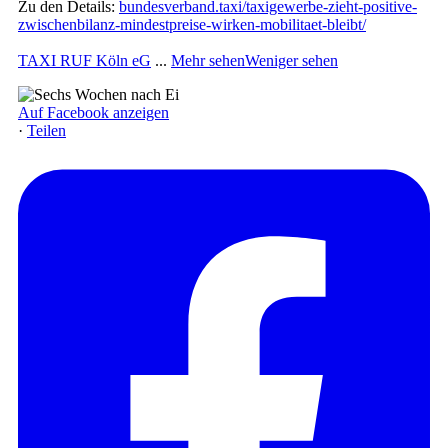
Zu den Details:
bundesverband.taxi/taxigewerbe-zieht-positive-
zwischenbilanz-mindestpreise-wirken-mobilitaet-bleibt/
TAXI RUF Köln eG
...
Mehr sehen
Weniger sehen
Auf Facebook anzeigen
·
Teilen