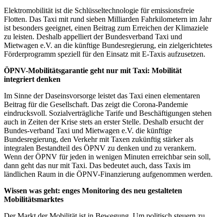
Elektromobilität ist die Schlüsseltechnologie für emissionsfreie
Flotten. Das Taxi mit rund sieben Milliarden Fahrkilometern im Jahr
ist besonders geeignet, einen Beitrag zum Erreichen der Klimaziele
zu leisten. Deshalb appelliert der Bundesverband Taxi und
Mietwagen e.V. an die künftige Bundesregierung, ein zielgerichtetes
Förderprogramm speziell für den Einsatz mit E-Taxis aufzusetzen.
ÖPNV-Mobilitätsgarantie geht nur mit Taxi: Mobilität
integriert denken
Im Sinne der Daseinsvorsorge leistet das Taxi einen elementaren
Beitrag für die Gesellschaft. Das zeigt die Corona-Pandemie
eindrucksvoll. Sozialverträgliche Tarife und Beschäftigungen stehen
auch in Zeiten der Krise stets an erster Stelle. Deshalb ersucht der
Bundes-verband Taxi und Mietwagen e.V. die künftige
Bundesregierung, den Verkehr mit Taxen zukünftig stärker als
integralen Bestandteil des ÖPNV zu denken und zu verankern.
Wenn der ÖPNV für jeden in wenigen Minuten erreichbar sein soll,
dann geht das nur mit Taxi. Das bedeutet auch, dass Taxis im
ländlichen Raum in die ÖPNV-Finanzierung aufgenommen werden.
Wissen was geht: enges Monitoring des neu gestalteten
Mobilitätsmarktes
Der Markt der Mobilität ist in Bewegung. Um politisch steuern zu