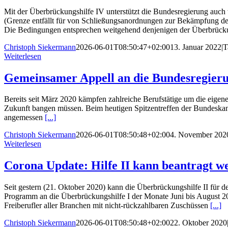
Mit der Überbrückungshilfe IV unterstützt die Bundesregierung auch 
(Grenze entfällt für von Schließungsanordnungen zur Bekämpfung d
Die Bedingungen entsprechen weitgehend denjenigen der Überbrücku
Christoph Siekermann
2026-06-01T08:50:47+02:00
13. Januar 2022
|
T
Weiterlesen
Gemeinsamer Appell an die Bundesregier
Bereits seit März 2020 kämpfen zahlreiche Berufstätige um die eigene
Zukunft bangen müssen. Beim heutigen Spitzentreffen der Bundeskanzle
angemessen
[...]
Christoph Siekermann
2026-06-01T08:50:48+02:00
4. November 202
Weiterlesen
Corona Update: Hilfe II kann beantragt w
Seit gestern (21. Oktober 2020) kann die Überbrückungshilfe II für
Programm an die Überbrückungshilfe I der Monate Juni bis August 20
Freiberufler aller Branchen mit nicht-rückzahlbaren Zuschüssen
[...]
Christoph Siekermann
2026-06-01T08:50:48+02:00
22. Oktober 2020