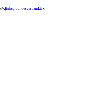
e.V.
|
info@bundesverband.taxi