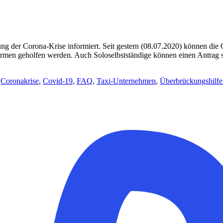
g der Corona-Krise informiert. Seit gestern (08.07.2020) können die C
Firmen geholfen werden. Auch Soloselbstständige können einen Antrag 
:
Coronakrise
,
Covid-19
,
FAQ
,
Taxi-Unternehmen
,
Überbrückungshilfe