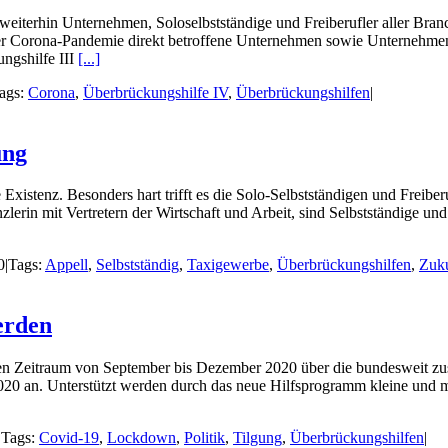
weiterhin Unternehmen, Soloselbstständige und Freiberufler aller Bra
er Corona-Pandemie direkt betroffene Unternehmen sowie Unternehmen
ngshilfe III
[...]
ags:
Corona
,
Überbrückungshilfe IV
,
Überbrückungshilfen
|
ung
 Existenz. Besonders hart trifft es die Solo-Selbstständigen und Frei
rin mit Vertretern der Wirtschaft und Arbeit, sind Selbstständige und
0
|
Tags:
Appell
,
Selbstständig
,
Taxigewerbe
,
Überbrückungshilfen
,
Zuk
erden
 den Zeitraum von September bis Dezember 2020 über die bundesweit zu
20 an. Unterstützt werden durch das neue Hilfsprogramm kleine und m
|
Tags:
Covid-19
,
Lockdown
,
Politik
,
Tilgung
,
Überbrückungshilfen
|