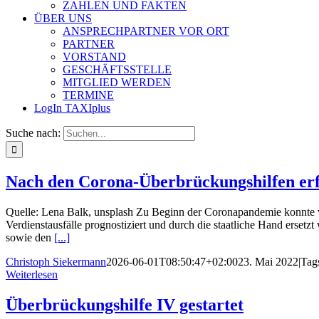
ZAHLEN UND FAKTEN
ÜBER UNS
ANSPRECHPARTNER VOR ORT
PARTNER
VORSTAND
GESCHÄFTSSTELLE
MITGLIED WERDEN
TERMINE
LogIn TAXIplus
Suche nach:
Nach den Corona-Überbrückungshilfen erf
Quelle: Lena Balk, unsplash Zu Beginn der Coronapandemie konnte 
Verdienstausfälle prognostiziert und durch die staatliche Hand erset
sowie den
[...]
Christoph Siekermann
2026-06-01T08:50:47+02:00
23. Mai 2022
|
Tag
Weiterlesen
Überbrückungshilfe IV gestartet