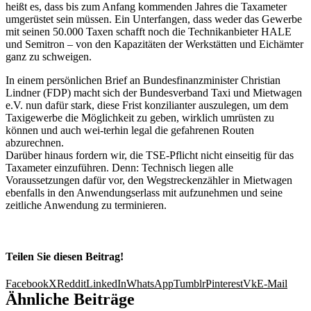
heißt es, dass bis zum Anfang kommenden Jahres die Taxameter
umgerüstet sein müssen. Ein Unterfangen, dass weder das Gewerbe
mit seinen 50.000 Taxen schafft noch die Technikanbieter HALE
und Semitron – von den Kapazitäten der Werkstätten und Eichämter
ganz zu schweigen.
In einem persönlichen Brief an Bundesfinanzminister Christian
Lindner (FDP) macht sich der Bundesverband Taxi und Mietwagen
e.V. nun dafür stark, diese Frist konzilianter auszulegen, um dem
Taxigewerbe die Möglichkeit zu geben, wirklich umrüsten zu
können und auch wei-terhin legal die gefahrenen Routen
abzurechnen.
Darüber hinaus fordern wir, die TSE-Pflicht nicht einseitig für das
Taxameter einzuführen. Denn: Technisch liegen alle
Voraussetzungen dafür vor, den Wegstreckenzähler in Mietwagen
ebenfalls in den Anwendungserlass mit aufzunehmen und seine
zeitliche Anwendung zu terminieren.
Teilen Sie diesen Beitrag!
Facebook
X
Reddit
LinkedIn
WhatsApp
Tumblr
Pinterest
Vk
E-Mail
Ähnliche Beiträge