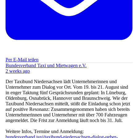
Per E-Mail teilen
Bundesverband Taxi und Mietwagen e.V.
2 weeks ago
Der Taxibund Niedersachsen lädt Unternehmerinnen und
Unternehmer zum Dialog vor Ort. Vom 19. bis 21. August sind
in enger Taktung fünf Gesprächsrunden geplant: In Lüneburg,
Oldenburg, Osnabrück, Hannover und Braunschweig. Wie der
Taxibund Niedersachsen mitteilt, stößt die Einladung schon jetzt
auf positive Resonanz: Zusammengenommen haben sich bereits
Unternehmerinnen und Unternehmer mit über 700 Fahrzeugen
angemeldet. Die Frist zur Anmeldung läuft noch bis 31. Juli.
Weitere Infos, Termine und Anmeldung:
bundesverband.taxi/taxibund-niedersachsen-dialog-ueber-