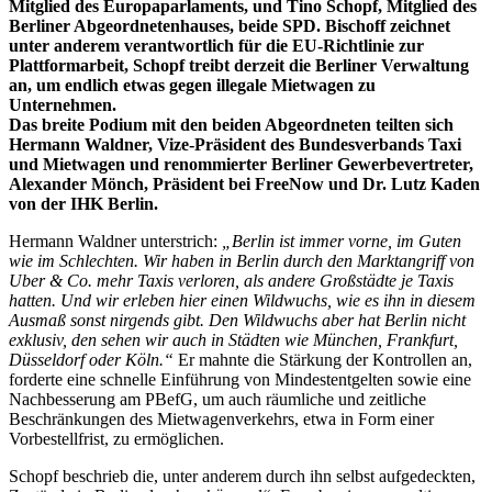
Mitglied des Europaparlaments, und Tino Schopf, Mitglied des
Berliner Abgeordnetenhauses, beide SPD. Bischoff zeichnet
unter anderem verantwortlich für die EU-Richtlinie zur
Plattformarbeit, Schopf treibt derzeit die Berliner Verwaltung
an, um endlich etwas gegen illegale Mietwagen zu
Unternehmen.
Das breite Podium mit den beiden Abgeordneten teilten sich
Hermann Waldner, Vize-Präsident des Bundesverbands Taxi
und Mietwagen und renommierter Berliner Gewerbevertreter,
Alexander Mönch, Präsident bei FreeNow und Dr. Lutz Kaden
von der IHK Berlin.
Hermann Waldner unterstrich:
„Berlin ist immer vorne, im Guten
wie im Schlechten. Wir haben in Berlin durch den Marktangriff von
Uber & Co. mehr Taxis verloren, als andere Großstädte je Taxis
hatten. Und wir erleben hier einen Wildwuchs, wie es ihn in diesem
Ausmaß sonst nirgends gibt. Den Wildwuchs aber hat Berlin nicht
exklusiv, den sehen wir auch in Städten wie München, Frankfurt,
Düsseldorf oder Köln.“
Er mahnte die Stärkung der Kontrollen an,
forderte eine schnelle Einführung von Mindestentgelten sowie eine
Nachbesserung am PBefG, um auch räumliche und zeitliche
Beschränkungen des Mietwagenverkehrs, etwa in Form einer
Vorbestellfrist, zu ermöglichen.
Schopf beschrieb die, unter anderem durch ihn selbst aufgedeckten,