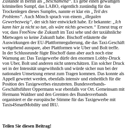
Zustände in Berlin als
„beschämend“
. Es gebe einen gewaltigen
kriminellen Sumpf, das LABO, eigentlich zuständig für das
Trockenlegen dieses Sumpfes, nannte er klar ein
„Teil des
Problems“
. Auch Mönch sprach von einem
„illegalen
Gewerbezweig“
, der sich hier entwickelt habe. Er bekannte:
„Ich
kann hier ja nicht so tun, als wäre nichts gewesen.“
Erneut trug er
vor, dass FreeNow die Zukunft im Taxi sehe und der taxiähnliche
Mietwagen so keine Zukunft habe. Bischoff erläuterte die
Auswirkungen der EU-Plattformregulierung, die das Taxi-Geschäft
weitgehend ausspare, aber Plattformen wie Uber und Bolt treffe.
In der Schlussrunde fügte Bischoff dann aber auch noch eine
Warnung an: Das Taxigewerbe dürfe den enormen Lobby-Druck
von Uber, Bolt und anderen nicht unterschätzen. Ein solcher Druck
sei in der Intensität ungewöhnlich und würde sicher nun bei der
nationalen Umsetzung erneut zum Tragen kommen. Das konnte als
Appell gewertet werden, ebenfalls intensiv und einheitlich für die
Position des Taxigewerbes einzutreten. Bundesverbands-
Geschäftsführer Oppermann war ebenfalls vor Ort. Gemeinsam mit
Hermann Waldner und den Gremien des Bundesverbands
organisiert er die europäische Stimme für das Taxigewerbe mit
Taxis4SmartMobility und IRU.
Teilen Sie diesen Beitrag!