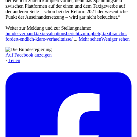
der Bericht zudem komplett vorbei, denn das Spannungsfeld
zwischen Plattformen auf der einen und dem Taxigewerbe auf
der anderen Seite – schon bei der Reform 2021 der wesentliche
Punkt der Auseinandersetzung – wird gar nicht beleuchtet.“
Weiter zur Meldung und zur Stellungnahme:
bundesverband.taxi/evaluationsbericht-zum-pbefg-taxibranche-
fordert-endlich-klare-verhaeltnisse/
...
Mehr sehen
Weniger sehen
Auf Facebook anzeigen
·
Teilen