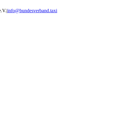
e.V.
|
info@bundesverband.taxi