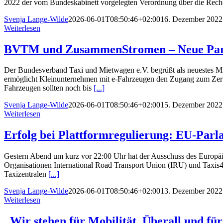
2022 der vom Bundeskabinett vorgelegten Verordnung über die Reche
Svenja Lange-Wilde
2026-06-01T08:50:46+02:00
16. Dezember 2022
Weiterlesen
BVTM und ZusammenStromen – Neue Partn
Der Bundesverband Taxi und Mietwagen e.V. begrüßt als neuestes Mi
ermöglicht Kleinunternehmen mit e-Fahrzeugen den Zugang zum Zerti
Fahrzeugen sollten noch bis
[...]
Svenja Lange-Wilde
2026-06-01T08:50:46+02:00
15. Dezember 2022
Weiterlesen
Erfolg bei Plattformregulierung: EU-Parl
Gestern Abend um kurz vor 22:00 Uhr hat der Ausschuss des Europäis
Organisationen International Road Transport Union (IRU) und Taxis4S
Taxizentralen
[...]
Svenja Lange-Wilde
2026-06-01T08:50:46+02:00
13. Dezember 2022
Weiterlesen
„Wir stehen für Mobilität. Überall und fü