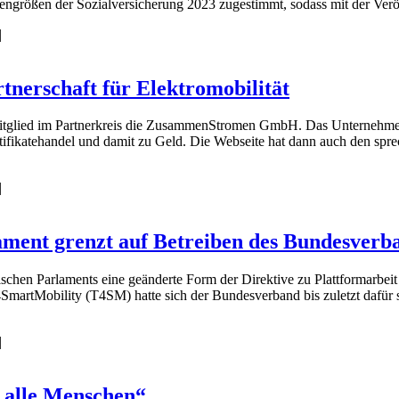
ngrößen der Sozialversicherung 2023 zugestimmt, sodass mit der Ver
|
erschaft für Elektromobilität
tglied im Partnerkreis die ZusammenStromen GmbH. Das Unternehmen b
fikatehandel und damit zu Geld. Die Webseite hat dann auch den sprec
|
ament grenzt auf Betreiben des Bundesverb
chen Parlaments eine geänderte Form der Direktive zu Plattformarbeit
martMobility (T4SM) hatte sich der Bundesverband bis zuletzt dafür s
|
r alle Menschen“