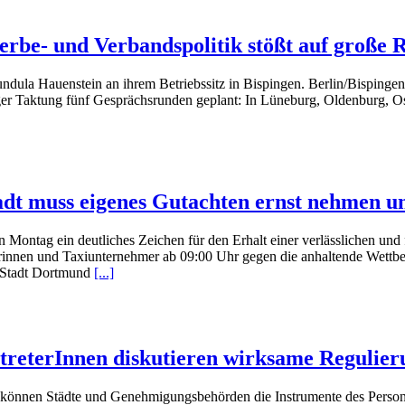
rbe- und Verbandspolitik stößt auf große 
ula Hauenstein an ihrem Betriebssitz in Bispingen. Berlin/Bispinge
nger Taktung fünf Gesprächsrunden geplant: In Lüneburg, Oldenburg,
dt muss eigenes Gutachten ernst nehmen u
ag ein deutliches Zeichen für den Erhalt einer verlässlichen und fl
nen und Taxiunternehmer ab 09:00 Uhr gegen die anhaltende Wettbew
 Stadt Dortmund
[...]
reterInnen diskutieren wirksame Regulier
können Städte und Genehmigungsbehörden die Instrumente des Person