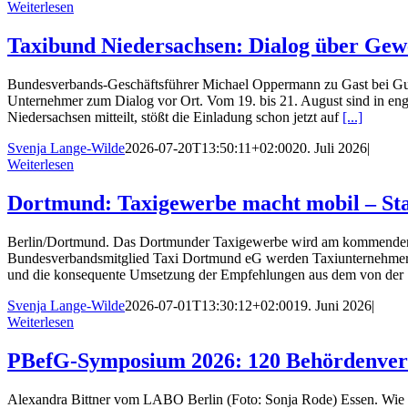
Weiterlesen
Taxibund Niedersachsen: Dialog über Gewe
Bundesverbands-Geschäftsführer Michael Oppermann zu Gast bei Gund
Unternehmer zum Dialog vor Ort. Vom 19. bis 21. August sind in e
Niedersachsen mitteilt, stößt die Einladung schon jetzt auf
[...]
Svenja Lange-Wilde
2026-07-20T13:50:11+02:00
20. Juli 2026
|
Weiterlesen
Dortmund: Taxigewerbe macht mobil – Sta
Berlin/Dortmund. Das Dortmunder Taxigewerbe wird am kommenden Mont
Bundesverbandsmitglied Taxi Dortmund eG werden Taxiunternehmerin
und die konsequente Umsetzung der Empfehlungen aus dem von der
Svenja Lange-Wilde
2026-07-01T13:30:12+02:00
19. Juni 2026
|
Weiterlesen
PBefG-Symposium 2026: 120 Behördenvert
Alexandra Bittner vom LABO Berlin (Foto: Sonja Rode) Essen. Wie 