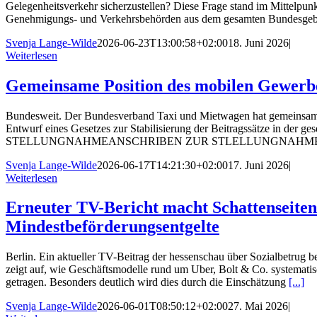
Gelegenheitsverkehr sicherzustellen? Diese Frage stand im Mittel
Genehmigungs- und Verkehrsbehörden aus dem gesamten Bundesgebi
Svenja Lange-Wilde
2026-06-23T13:00:58+02:00
18. Juni 2026
|
Weiterlesen
Gemeinsame Position des mobilen Gewerbes
Bundesweit. Der Bundesverband Taxi und Mietwagen hat gemeinsam 
Entwurf eines Gesetzes zur Stabilisierung der Beitragssätze in der 
STELLUNGNAHMEANSCHRIBEN ZUR STLELLUNGNAHMEBesonders hervo
Svenja Lange-Wilde
2026-06-17T14:21:30+02:00
17. Juni 2026
|
Weiterlesen
Erneuter TV-Bericht macht Schattenseiten
Mindestbeförderungsentgelte
Berlin. Ein aktueller TV-Beitrag der hessenschau über Sozialbetrug 
zeigt auf, wie Geschäftsmodelle rund um Uber, Bolt & Co. systemati
getragen. Besonders deutlich wird dies durch die Einschätzung
[...]
Svenja Lange-Wilde
2026-06-01T08:50:12+02:00
27. Mai 2026
|