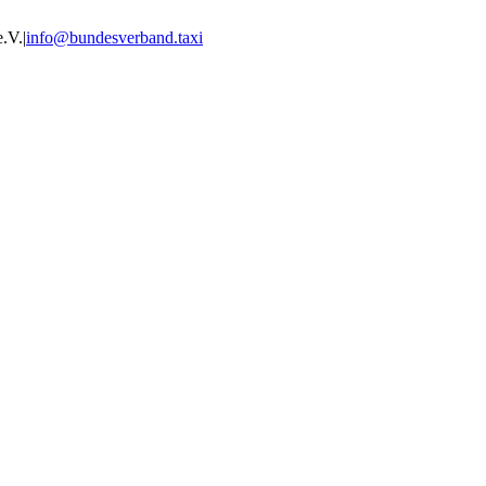
e.V.
|
info@bundesverband.taxi