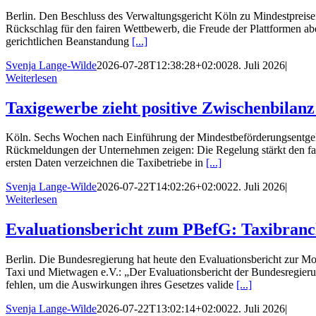
Berlin. Den Beschluss des Verwaltungsgericht Köln zu Mindestpreis
Rückschlag für den fairen Wettbewerb, die Freude der Plattformen abe
gerichtlichen Beanstandung
[...]
Svenja Lange-Wilde
2026-07-28T12:38:28+02:00
28. Juli 2026
|
Weiterlesen
Taxigewerbe zieht positive Zwischenbilanz
Köln. Sechs Wochen nach Einführung der Mindestbeförderungsentgelt
Rückmeldungen der Unternehmen zeigen: Die Regelung stärkt den faire
ersten Daten verzeichnen die Taxibetriebe in
[...]
Svenja Lange-Wilde
2026-07-22T14:02:26+02:00
22. Juli 2026
|
Weiterlesen
Evaluationsbericht zum PBefG: Taxibranch
Berlin. Die Bundesregierung hat heute den Evaluationsbericht zur M
Taxi und Mietwagen e.V.: „Der Evaluationsbericht der Bundesregierun
fehlen, um die Auswirkungen ihres Gesetzes valide
[...]
Svenja Lange-Wilde
2026-07-22T13:02:14+02:00
22. Juli 2026
|