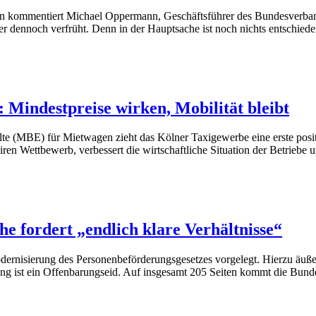
en kommentiert Michael Oppermann, Geschäftsführer des Bundesverband
r dennoch verfrüht. Denn in der Hauptsache ist noch nichts entschieden
: Mindestpreise wirken, Mobilität bleibt
e (MBE) für Mietwagen zieht das Kölner Taxigewerbe eine erste posit
n Wettbewerb, verbessert die wirtschaftliche Situation der Betriebe u
e fordert „endlich klare Verhältnisse“
odernisierung des Personenbeförderungsgesetzes vorgelegt. Hierzu äu
g ist ein Offenbarungseid. Auf insgesamt 205 Seiten kommt die Bundes