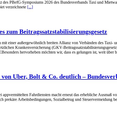
punkt des PBefG-Symposiums 2026 des Bundesverbands Taxi und Mietwa
et verzeichnete
[...]
 zum Beitragssatzstabilisierungsgesetz
mit einer außergewöhnlich breiten Allianz von Verbänden des Taxi
gesetzlichen Krankenversicherung (GKV-Beitragssatzstabilisierungsges
rheben möchten wir, dass es gelungen ist, weit über besteh
 von Uber, Bolt & Co. deutlich – Bundesver
bei appvermittelten Fahrdiensten macht erneut das erhebliche Ausmaß 
sch prekäre Arbeitsbedingungen, Sozialbetrug und Steuervermeidung beg