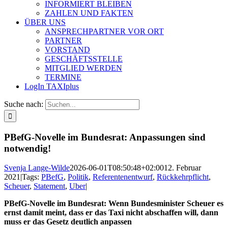
INFORMIERT BLEIBEN
ZAHLEN UND FAKTEN
ÜBER UNS
ANSPRECHPARTNER VOR ORT
PARTNER
VORSTAND
GESCHÄFTSSTELLE
MITGLIED WERDEN
TERMINE
LogIn TAXIplus
Suche nach:
PBefG-Novelle im Bundesrat: Anpassungen sind
notwendig!
Svenja Lange-Wilde
2026-06-01T08:50:48+02:00
12. Februar
2021
|
Tags:
PBefG
,
Politik
,
Referentenentwurf
,
Rückkehrpflicht
,
Scheuer
,
Statement
,
Uber
|
PBefG-Novelle im Bundesrat:
Wenn Bundesminister Scheuer es
ernst damit meint, dass er das Taxi nicht abschaffen will, dann
muss er das Gesetz deutlich anpassen