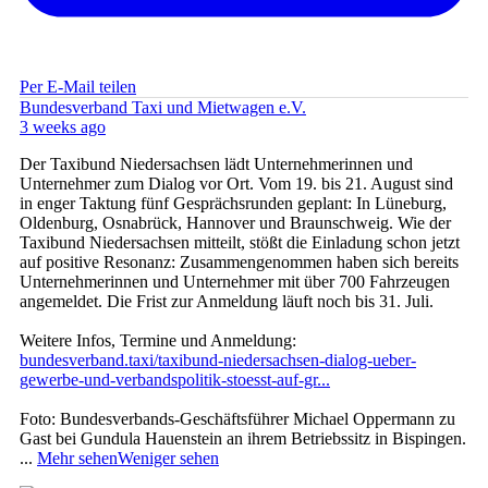
Per E-Mail teilen
Bundesverband Taxi und Mietwagen e.V.
3 weeks ago
Der Taxibund Niedersachsen lädt Unternehmerinnen und
Unternehmer zum Dialog vor Ort. Vom 19. bis 21. August sind
in enger Taktung fünf Gesprächsrunden geplant: In Lüneburg,
Oldenburg, Osnabrück, Hannover und Braunschweig. Wie der
Taxibund Niedersachsen mitteilt, stößt die Einladung schon jetzt
auf positive Resonanz: Zusammengenommen haben sich bereits
Unternehmerinnen und Unternehmer mit über 700 Fahrzeugen
angemeldet. Die Frist zur Anmeldung läuft noch bis 31. Juli.
Weitere Infos, Termine und Anmeldung:
bundesverband.taxi/taxibund-niedersachsen-dialog-ueber-
gewerbe-und-verbandspolitik-stoesst-auf-gr...
Foto: Bundesverbands-Geschäftsführer Michael Oppermann zu
Gast bei Gundula Hauenstein an ihrem Betriebssitz in Bispingen.
...
Mehr sehen
Weniger sehen