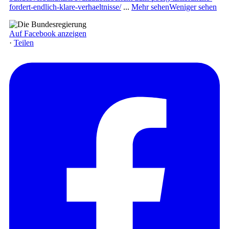
fordert-endlich-klare-verhaeltnisse/
...
Mehr sehen
Weniger sehen
Auf Facebook anzeigen
·
Teilen