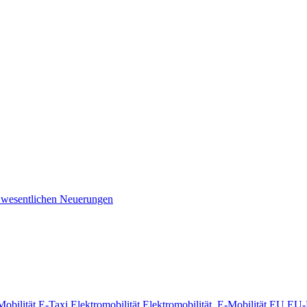
e wesentlichen Neuerungen
obilität
E-Taxi
Elektromobilität
Elektromobilität. E-Mobilität
EU
EU-