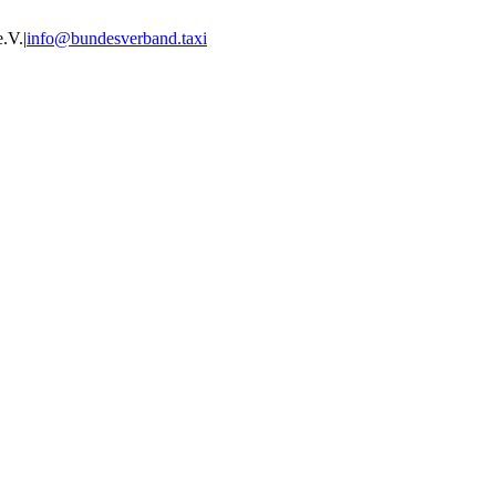
e.V.
|
info@bundesverband.taxi