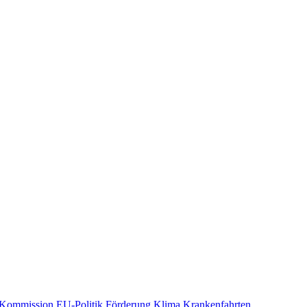
Kommission
EU-Politik
Förderung
Klima
Krankenfahrten