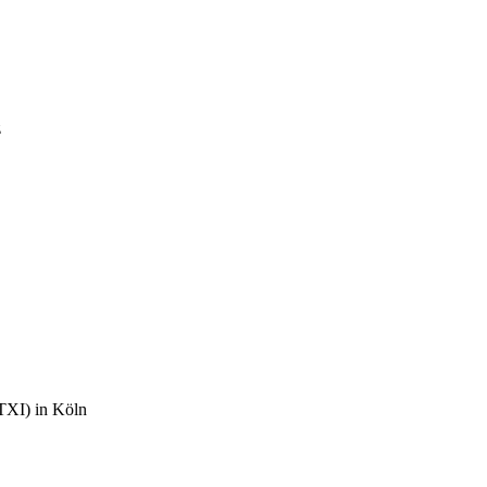
z
(TXI) in Köln